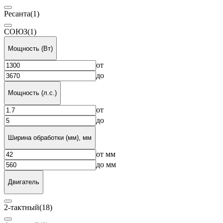
Ресанта
(1)
СОЮЗ
(1)
Мощность (Вт)
от
до
Мощность (л.с.)
от
до
Ширина обработки (мм), мм
от
мм
до
мм
Двигатель
2-тактный
(18)