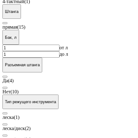
4-тактный
(1)
Штанга
прямая
(15)
Бак, л
от
л
до
л
Разъемная штанга
Да
(4)
Нет
(10)
Тип режущего инструмента
леска
(1)
леска/диск
(2)