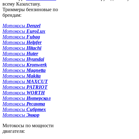
всему Казахстану.
Триммеры бензиновые по
брендам:
Мотокосы
Denzel
Мотокосы
EuroLux
Мотокосы
Fubag
Мотокосы
Helpfer
Мотокосы
Hitachi
Мотокосы
Huter
Мотокосы
Hyundai
Мотокосы
Kronwerk
Мотокосы
Magnetta
Мотокосы
Makita
Мотокосы
MAXCUT
Мотокосы
PATRIOT
Мотокосы
WORTH
Мотокосы
Интерскол
Мотокосы
Ресанта
Мотокосы
Сибртех
Мотокосы
Энкор
Мотокосы по мощности
двигателя: