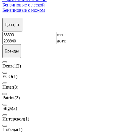
Бензиновые с леской
Бензиновые с ножом
Цена, тг.
от
тг.
до
тг.
Бренды
Denzel
(2)
ECO
(1)
Huter
(8)
Patriot
(2)
Stiga
(2)
Интерскол
(1)
Победа
(1)