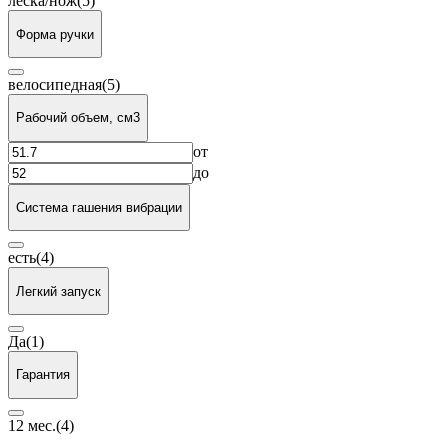
леска/нож
(5)
Форма ручки
велосипедная
(5)
Рабочий объем, см3
от
до
Система гашения вибрации
есть
(4)
Легкий запуск
Да
(1)
Гарантия
12 мес.
(4)