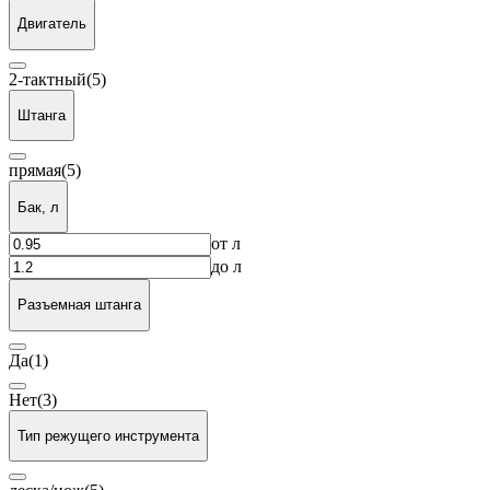
Двигатель
2-тактный
(5)
Штанга
прямая
(5)
Бак, л
от
л
до
л
Разъемная штанга
Да
(1)
Нет
(3)
Тип режущего инструмента