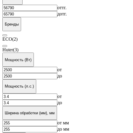
от
тг.
до
тг.
Бренды
ECO
(2)
Huter
(3)
Мощность (Вт)
от
до
Мощность (л.с.)
от
до
Ширина обработки (мм), мм
от
мм
до
мм