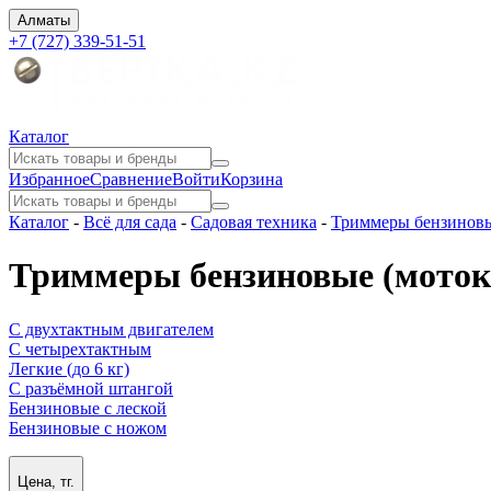
Алматы
+7 (727) 339-51-51
Каталог
Избранное
Сравнение
Войти
Корзина
Каталог
-
Всё для сада
-
Садовая техника
-
Триммеры бензинов
Триммеры бензиновые (моток
С двухтактным двигателем
С четырехтактным
Легкие (до 6 кг)
С разъёмной штангой
Бензиновые с леской
Бензиновые с ножом
Цена, тг.