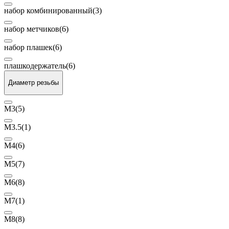
набор комбинированный
(3)
набор метчиков
(6)
набор плашек
(6)
плашкодержатель
(6)
Диаметр резьбы
М3
(5)
М3.5
(1)
М4
(6)
М5
(7)
М6
(8)
М7
(1)
М8
(8)