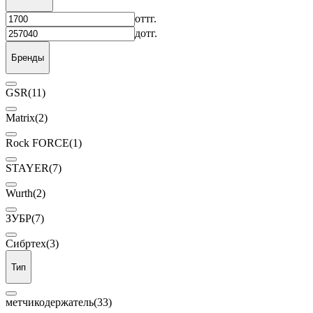
от
тг.
до
тг.
Бренды
GSR
(11)
Matrix
(2)
Rock FORCE
(1)
STAYER
(7)
Wurth
(2)
ЗУБР
(7)
Сибртех
(3)
Тип
метчикодержатель
(33)