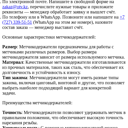
По электронной почте.
Напишите в свободной форме на
zakaz@otv.kz
, перечислите нужные товары и приложите
реквизиты — менеджер обработает заявку и вышлет счёт.
По телефону или в WhatsApp.
Позвоните или напишите на
+7
(727) 339-51-51
(WhatsApp на этом же номере), назовите
состав заказа — менеджер выставит счёт.
Основные характеристики метчикодержателей:
Размер
: Метчикодержатели предназначены для работы с
метчиками различных размеров. Выбор размера
метчикодержателя зависит от размера используемого метчика.
Материал
: Качественные метчикодержатели изготавливаются
из прочных материалов, таких как сталь, что обеспечивает их
долговечность и устойчивость к износу.
Тип зажима
: Метчикодержатели могут иметь разные типы
зажима, включая цанговый, винтовой и другие, что позволяет
выбрать наиболее подходящий вариант для конкретной
задачи.
Преимущества метчикодержателей:
Точность
: Метчикодержатели позволяют удерживать метчик в
правильном положении, что обеспечивает высокую точность
нарезания резьбы.
Универсальность
: С помощью метчикодержателей можно