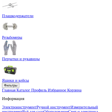
Плашкодержатели
Резьбомеры
Перчатки и рукавицы
Ящики и кейсы
Фильтры
Главная
Каталог
Профиль
Избранное
Корзина
Информация
Электроинструмент
Ручной инструмент
Измерительный
инструмент
Всё для сада
Оборудование
Свет и электрика