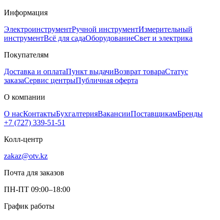
Информация
Электроинструмент
Ручной инструмент
Измерительный
инструмент
Всё для сада
Оборудование
Свет и электрика
Покупателям
Доставка и оплата
Пункт выдачи
Возврат товара
Статус
заказа
Сервис центры
Публичная оферта
О компании
О нас
Контакты
Бухгалтерия
Вакансии
Поставщикам
Бренды
+7 (727) 339-51-51
Колл-центр
zakaz@otv.kz
Почта для заказов
ПН-ПТ 09:00–18:00
График работы