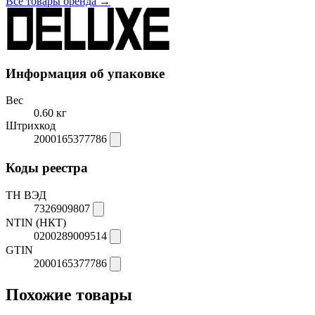
Все товары бренда →
Информация об упаковке
Вес
0.60 кг
Штрихкод
2000165377786
Коды реестра
ТН ВЭД
7326909807
NTIN (НКТ)
0200289009514
GTIN
2000165377786
Похожие товары