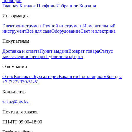
проводов
Главная
Каталог
Профиль
Избранное
Корзина
Информация
Электроинструмент
Ручной инструмент
Измерительный
инструмент
Всё для сада
Оборудование
Свет и электрика
Покупателям
Доставка и оплата
Пункт выдачи
Возврат товара
Статус
заказа
Сервис центры
Публичная оферта
О компании
О нас
Контакты
Бухгалтерия
Вакансии
Поставщикам
Бренды
+7 (727) 339-51-51
Колл-центр
zakaz@otv.kz
Почта для заказов
ПН-ПТ 09:00–18:00
График работы