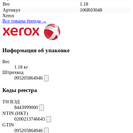
Вес
1.18
Артикул
106R03048
Xerox
Все товары бренда →
Информация об упаковке
Вес
1.18 кг
Штрихкод
095205864946
Коды реестра
ТН ВЭД
8443999000
NTIN (НКТ)
0200213746645
GTIN
095205864946