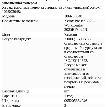
заполненная тонером.
Характеристики Тонер-картридж (двойная упаковка) Xerox
106R03048:
Модель
106R03048
Совместимые модели
Xerox Phaser 3020 /
WorkCentre
3025BI/3025NI
Цвет
Черный
Ресурс картриджа
3 000 (1 500 х 2)
стандартных страниц в
среднем. Ресурс указан
в соответствии со
стандартом
ISO/IEC19752.
Ресурс может
отличаться в
зависимости от
изображений, области
покрытия и режимов
печати
Базовая единица
шт
Гарантия
1 год
Штрихкод
095205864946
В упаковке
2