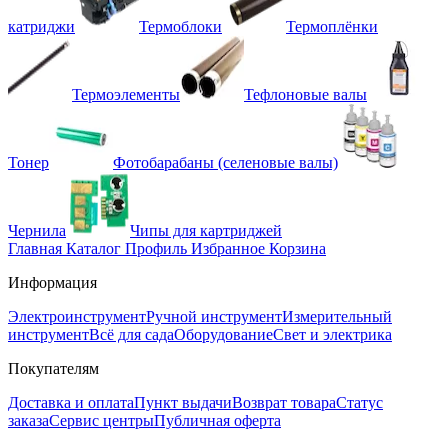
катриджи
Термоблоки
Термоплёнки
Термоэлементы
Тефлоновые валы
Тонер
Фотобарабаны (селеновые валы)
Чернила
Чипы для картриджей
Главная
Каталог
Профиль
Избранное
Корзина
Информация
Электроинструмент
Ручной инструмент
Измерительный
инструмент
Всё для сада
Оборудование
Свет и электрика
Покупателям
Доставка и оплата
Пункт выдачи
Возврат товара
Статус
заказа
Сервис центры
Публичная оферта