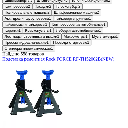
Шпильковёрты
3
Штангенциркули
3
Ключи фрикционные
2
Компрессоры
2
Насадки
2
Плоскогубцы
2
Полировальные машины
2
Шлифовальные машины
2
Акк. дрели, шуруповерты
1
Гайковерты ручные
1
Гайколомы и гайкорезы
1
Компрессоры автомобильные
1
Коронки
1
Краскопульты
1
Лебедки автомобильные
1
Лестницы, стремянки и вышки
1
Микрометры
1
Мультиметры
1
Прессы гидравлические
1
Провода стартовые
1
Степлеры пневматические
1
Найдено 558 товаров
Подставка ремонтная Rock FORCE RF-TH52002B(NEW)