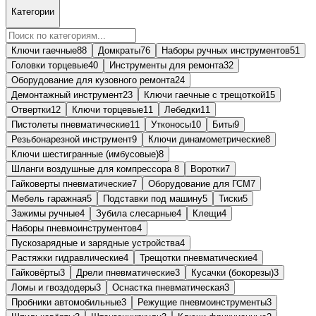
Категории
Ключи гаечные
88
Домкраты
76
Наборы ручных инструментов
51
Головки торцевые
40
Инструменты для ремонта
32
Оборудование для кузовного ремонта
24
Демонтажный инструмент
23
Ключи гаечные с трещоткой
15
Отвертки
12
Ключи торцевые
11
Лебедки
11
Пистолеты пневматические
11
Утконосы
10
Биты
9
Резьбонарезной инструмент
9
Ключи динамометрические
8
Ключи шестигранные (имбусовые)
8
Шланги воздушные для компрессора
8
Воротки
7
Гайковерты пневматические
7
Оборудование для ГСМ
7
Мебель гаражная
5
Подставки под машину
5
Тиски
5
Зажимы ручные
4
Зубила слесарные
4
Клещи
4
Наборы пневмоинструментов
4
Пускозарядные и зарядные устройства
4
Растяжки гидравлические
4
Трещотки пневматические
4
Гайковёрты
3
Дрели пневматические
3
Кусачки (бокорезы)
3
Ломы и гвоздодеры
3
Оснастка пневматическая
3
Пробники автомобильные
3
Режущие пневмоинструменты
3