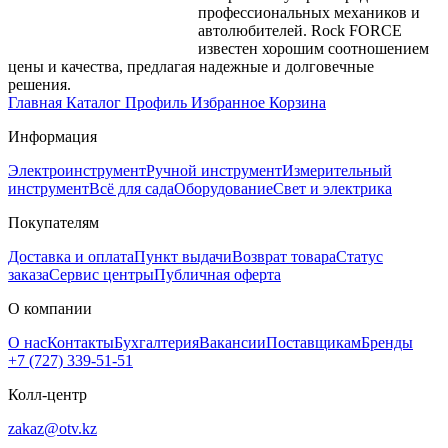
профессиональных механиков и
автолюбителей. Rock FORCE
известен хорошим соотношением
цены и качества, предлагая надежные и долговечные
решения.
Главная
Каталог
Профиль
Избранное
Корзина
Информация
Электроинструмент
Ручной инструмент
Измерительный
инструмент
Всё для сада
Оборудование
Свет и электрика
Покупателям
Доставка и оплата
Пункт выдачи
Возврат товара
Статус
заказа
Сервис центры
Публичная оферта
О компании
О нас
Контакты
Бухгалтерия
Вакансии
Поставщикам
Бренды
+7 (727) 339-51-51
Колл-центр
zakaz@otv.kz