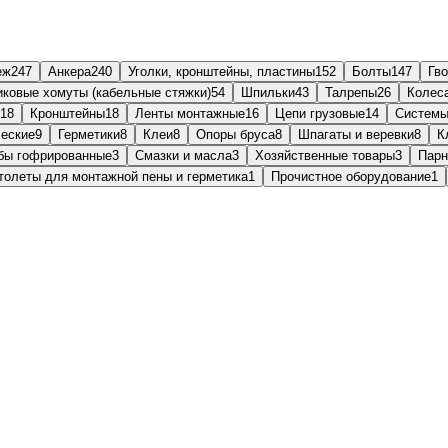
еж
247
Анкера
240
Уголки, кронштейны, пластины
152
Болты
147
Гв
ковые хомуты (кабельные стяжки)
54
Шпильки
43
Талрепы
26
Колес
18
Кронштейны
18
Ленты монтажные
16
Цепи грузовые
14
еские
9
Герметики
8
Клеи
8
Опоры бруса
8
Шпагаты и веревки
8
К
бы гофрированные
3
Смазки и масла
3
Хозяйственные товары
3
Парн
толеты для монтажной пены и герметика
1
Прочистное оборудование
1