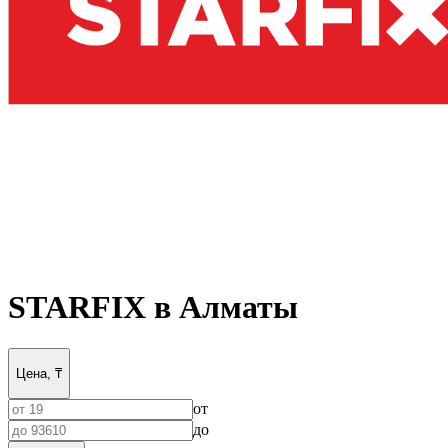
STARFIX в Алматы
Цена, ₸
от
до