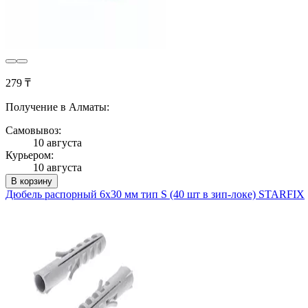
279 ₸
Получение в Алматы:
Самовывоз:
10 августа
Курьером:
10 августа
В корзину
Дюбель распорный 6х30 мм тип S (40 шт в зип-локе) STARFIX