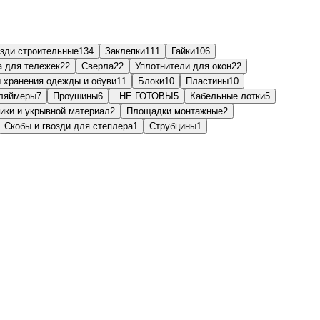
озди строительные
134
Заклепки
111
Гайки
106
а для тележек
22
Сверла
22
Уплотнители для окон
22
Системы хранения одежды и обуви
11
Блоки
10
Пластины
10
ляймеры
7
Проушины
6
_НЕ ГОТОВЫ
5
Кабельные лотки
5
ики и укрывной материал
2
Площадки монтажные
2
Скобы и гвозди для степлера
1
Струбцины
1