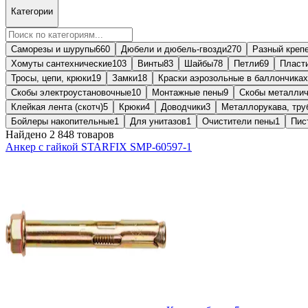
Категории
Саморезы и шурупы
660
Дюбели и дюбель-гвозди
270
Разный креп
Хомуты сантехнические
103
Винты
83
Шайбы
78
Петли
69
Пласти
Тросы, цепи, крюки
19
Замки
18
Краски аэрозольные в баллончиках
Скобы электроустановочные
10
Монтажные пены
9
Скобы металлич
Клейкая лента (скотч)
5
Крюки
4
Доводчики
3
Металлорукава, тру
Бойлеры накопительные
1
Для унитазов
1
Очистители пены
1
Пис
Найдено 2 848 товаров
Анкер с гайкой STARFIX SMP-60597-1