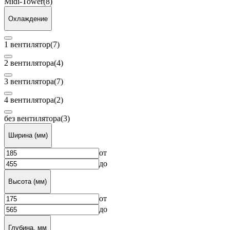
Midi-Tower
(8)
Охлаждение
1 вентилятор
(7)
2 вентилятора
(4)
3 вентилятора
(7)
4 вентилятора
(2)
без вентилятора
(3)
Ширина (мм)
от
до
Высота (мм)
от
до
Глубина, мм