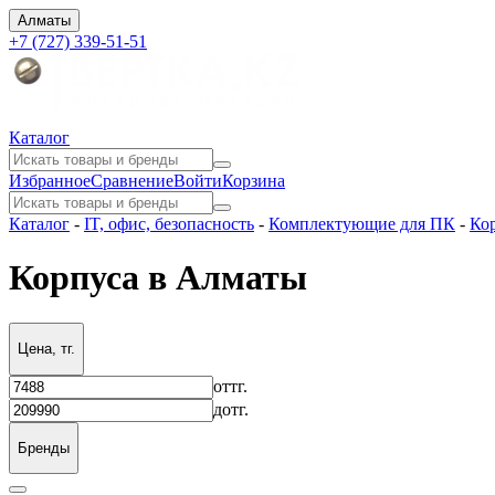
Алматы
+7 (727) 339-51-51
Каталог
Избранное
Сравнение
Войти
Корзина
Каталог
-
IT, офис, безопасность
-
Комплектующие для ПК
-
Ко
Корпуса в Алматы
Цена, тг.
от
тг.
до
тг.
Бренды