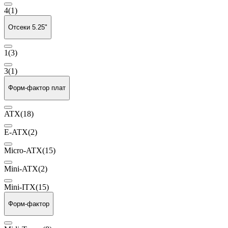
4
(1)
Отсеки 5.25"
1
(3)
3
(1)
Форм-фактор плат
ATX
(18)
E-ATX
(2)
Micro-ATX
(15)
Mini-ATX
(2)
Mini-ITX
(15)
Форм-фактор