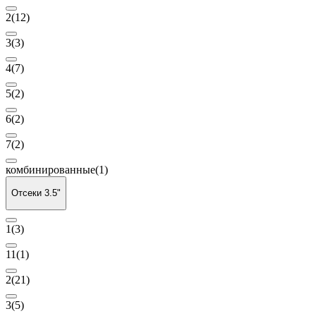
2
(12)
3
(3)
4
(7)
5
(2)
6
(2)
7
(2)
комбинированные
(1)
Отсеки 3.5"
1
(3)
11
(1)
2
(21)
3
(5)