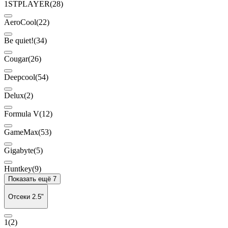
1STPLAYER
(28)
AeroCool
(22)
Be quiet!
(34)
Cougar
(26)
Deepcool
(54)
Delux
(2)
Formula V
(12)
GameMax
(53)
Gigabyte
(5)
Huntkey
(9)
Показать ещё 7
Отсеки 2.5"
1
(2)