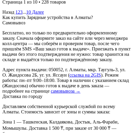
Страница 1 из 10 • 228 товаров
Назад
1
2
3
...
10
Далее
Как купить Зарядные устройства в Алматы?
Самовывоз
Бесплатно, но только по предварительно оформленному
заказу. Сначала оформите заказ на сайте или через менеджера
колл-центра — мы соберём и проверим товар, после чего
пришлём SMS «Ваш заказ готов к выдаче». Приезжать в пункт
выдачи без этого подтверждения не нужно: товар хранится на
складе и выдаётся только по подтверждённому заказу.
Адрес пункта выдачи: 050052, г. Алматы, мкр. Таугуль-3, ул.
О. Жандосова 2Б, уг. ул. Яссауи (
ссылка на 2GIS
). Режим
работы: пн–пт 9:00–18:00. Товар в наличии с указанием склад
(Жандосова) обычно готов к выдаче в день заказа —
подробнее на странице
самовывоза →
Доставка по городу
Доставляем собственной курьерской службой по всему
Алматы. Стоимость зависит от зоны и суммы заказа:
Зона 1
— Ташкенская, Калдаякова, Достык, Аль-Фараби,
Момышулы. Доставка 1 500 ₸, при заказе от 30 000 ₸ —