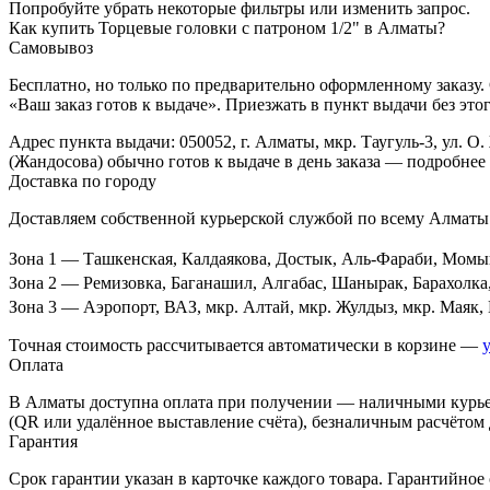
Попробуйте убрать некоторые фильтры или изменить запрос.
Как купить Торцевые головки с патроном 1/2" в Алматы?
Самовывоз
Бесплатно, но только по предварительно оформленному заказу.
«Ваш заказ готов к выдаче». Приезжать в пункт выдачи без это
Адрес пункта выдачи: 050052, г. Алматы, мкр. Таугуль-3, ул. О. 
(Жандосова) обычно готов к выдаче в день заказа — подробнее
Доставка по городу
Доставляем собственной курьерской службой по всему Алматы.
Зона 1
— Ташкенская, Калдаякова, Достык, Аль-Фараби, Момышул
Зона 2
— Ремизовка, Баганашил, Алгабас, Шанырак, Барахолка, Д
Зона 3
— Аэропорт, ВАЗ, мкр. Алтай, мкр. Жулдыз, мкр. Маяк, П
Точная стоимость рассчитывается автоматически в корзине —
Оплата
В Алматы доступна оплата при получении — наличными курьеру
(QR или удалённое выставление счёта), безналичным расчётом
Гарантия
Срок гарантии указан в карточке каждого товара. Гарантийно