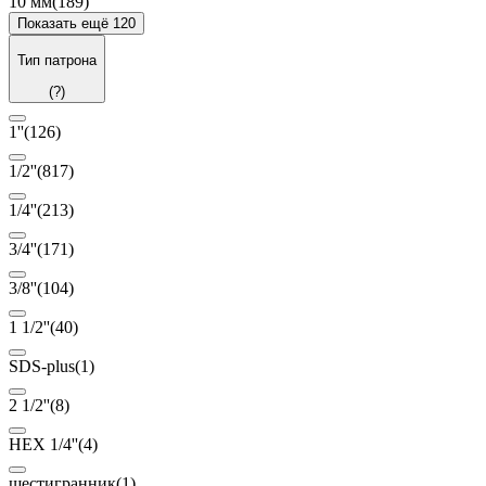
10 мм
(189)
Показать ещё 120
Тип патрона
(?)
1''
(126)
1/2''
(817)
1/4''
(213)
3/4''
(171)
3/8''
(104)
1 1/2''
(40)
SDS-plus
(1)
2 1/2''
(8)
HEX 1/4''
(4)
шестигранник
(1)