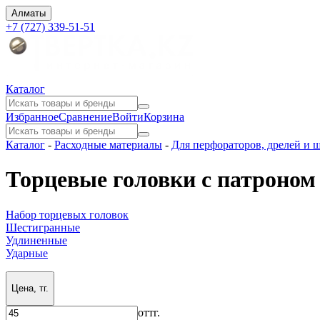
Алматы
+7 (727) 339-51-51
Каталог
Избранное
Сравнение
Войти
Корзина
Каталог
-
Расходные материалы
-
Для перфораторов, дрелей и 
Торцевые головки с патроном
Набор торцевых головок
Шестигранные
Удлиненные
Ударные
Цена, тг.
от
тг.