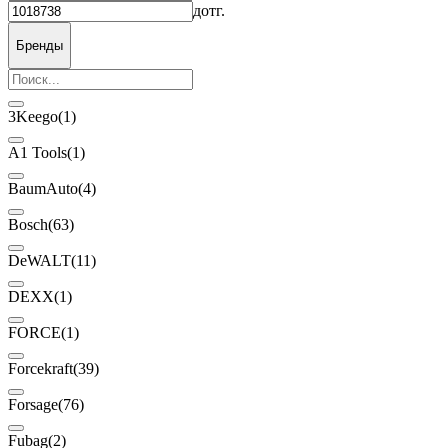
до
тг.
Бренды
3Keego
(1)
A1 Tools
(1)
BaumAuto
(4)
Bosch
(63)
DeWALT
(11)
DEXX
(1)
FORCE
(1)
Forcekraft
(39)
Forsage
(76)
Fubag
(2)