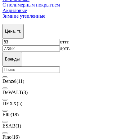
С полимерным покрытием
Акриловые
Зимние утепленные
Цена, тг.
от
тг.
до
тг.
Бренды
Denzel
(11)
DeWALT
(3)
DEXX
(5)
Elfe
(18)
ESAB
(1)
Fino
(16)