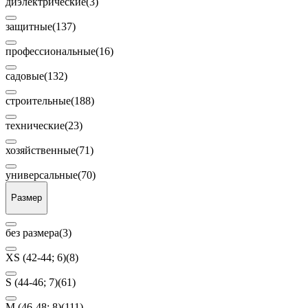
диэлектрические
(3)
защитные
(137)
профессиональные
(16)
садовые
(132)
строительные
(188)
технические
(23)
хозяйственные
(71)
универсальные
(70)
Размер
без размера
(3)
XS (42-44; 6)
(8)
S (44-46; 7)
(61)
М (46-48; 8)
(111)