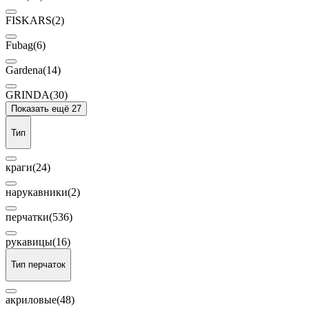
FISKARS
(2)
Fubag
(6)
Gardena
(14)
GRINDA
(30)
Показать ещё 27
Тип
краги
(24)
нарукавники
(2)
перчатки
(536)
рукавицы
(16)
Тип перчаток
акриловые
(48)