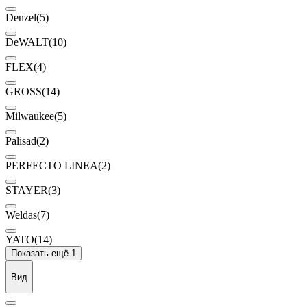
Denzel
(5)
DeWALT
(10)
FLEX
(4)
GROSS
(14)
Milwaukee
(5)
Palisad
(2)
PERFECTO LINEA
(2)
STAYER
(3)
Weldas
(7)
YATO
(14)
Показать ещё 1
Вид