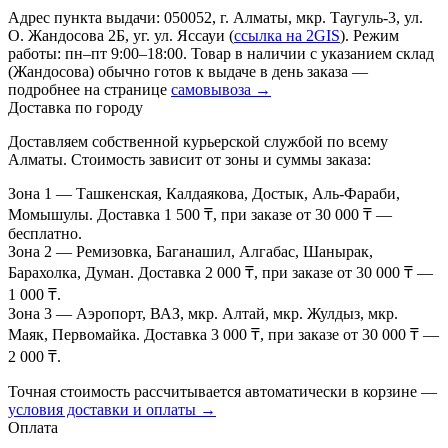
Адрес пункта выдачи: 050052, г. Алматы, мкр. Таугуль-3, ул.
О. Жандосова 2Б, уг. ул. Яссауи (
ссылка на 2GIS
). Режим
работы: пн–пт 9:00–18:00. Товар в наличии с указанием склад
(Жандосова) обычно готов к выдаче в день заказа —
подробнее на странице
самовывоза →
Доставка по городу
Доставляем собственной курьерской службой по всему
Алматы. Стоимость зависит от зоны и суммы заказа:
Зона 1
— Ташкенская, Калдаякова, Достык, Аль-Фараби,
Момышулы. Доставка 1 500 ₸, при заказе от 30 000 ₸ —
бесплатно.
Зона 2
— Ремизовка, Баганашил, Алгабас, Шанырак,
Барахолка, Думан. Доставка 2 000 ₸, при заказе от 30 000 ₸ —
1 000 ₸.
Зона 3
— Аэропорт, ВАЗ, мкр. Алтай, мкр. Жулдыз, мкр.
Маяк, Первомайка. Доставка 3 000 ₸, при заказе от 30 000 ₸ —
2 000 ₸.
Точная стоимость рассчитывается автоматически в корзине —
условия доставки и оплаты →
Оплата