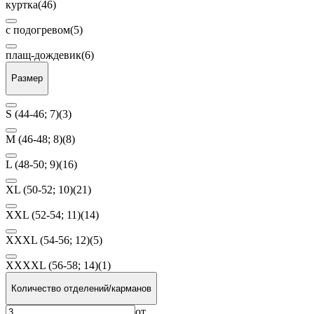
куртка
(46)
с подогревом
(5)
плащ-дождевик
(6)
Размер
S (44-46; 7)
(3)
М (46-48; 8)
(8)
L (48-50; 9)
(16)
XL (50-52; 10)
(21)
XXL (52-54; 11)
(14)
XXXL (54-56; 12)
(5)
XXXXL (56-58; 14)
(1)
Количество отделений/карманов
от