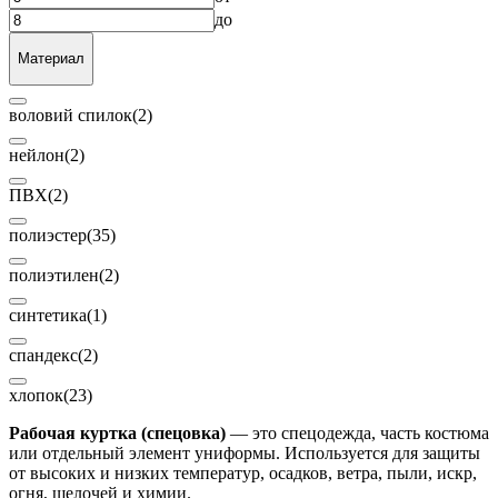
до
Материал
воловий спилок
(2)
нейлон
(2)
ПВХ
(2)
полиэстер
(35)
полиэтилен
(2)
синтетика
(1)
спандекс
(2)
хлопок
(23)
Рабочая куртка (спецовка)
— это спецодежда, часть костюма
или отдельный элемент униформы. Используется для защиты
от высоких и низких температур, осадков, ветра, пыли, искр,
огня, щелочей и химии.