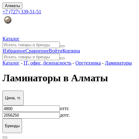
Алматы
+7 (727) 339-51-51
Каталог
Избранное
Сравнение
Войти
Корзина
Каталог
-
IT, офис, безопасность
-
Оргтехника
-
Ламинаторы
Ламинаторы в Алматы
Цена, тг.
от
тг.
до
тг.
Бренды