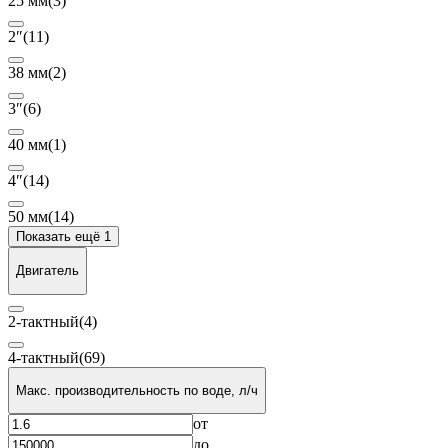
25 мм
(3)
2″
(11)
38 мм
(2)
3″
(6)
40 мм
(1)
4″
(14)
50 мм
(14)
Показать ещё 1
Двигатель
2-тактный
(4)
4-тактный
(69)
Макс. производительность по воде, л/ч
от
до