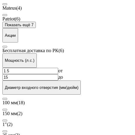
Mateus
(4)
Patriot
(6)
Показать ещё 7
Акции
Бесплатная доставка по РК
(6)
Мощность (л.с.)
от
до
Диаметр входного отверстия (мм/дюйм)
100 мм
(18)
150 мм
(2)
1″
(2)