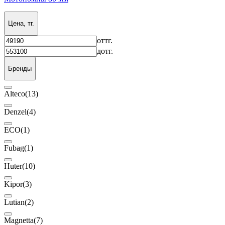
Цена, тг.
от
тг.
до
тг.
Бренды
Alteco
(13)
Denzel
(4)
ECO
(1)
Fubag
(1)
Huter
(10)
Kipor
(3)
Lutian
(2)
Magnetta
(7)