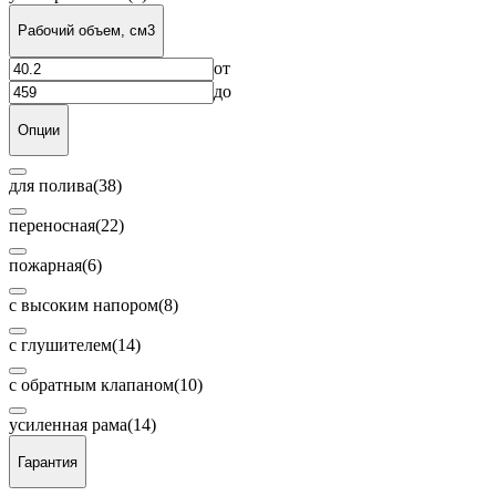
Рабочий объем, см3
от
до
Опции
для полива
(38)
переносная
(22)
пожарная
(6)
с высоким напором
(8)
с глушителем
(14)
с обратным клапаном
(10)
усиленная рама
(14)
Гарантия