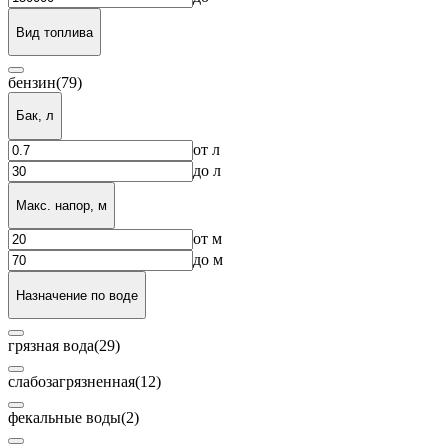
Вид топлива
бензин
(79)
Бак, л
от
л
до
л
Макс. напор, м
от
м
до
м
Назначение по воде
грязная вода
(29)
слабозагрязненная
(12)
фекальные воды
(2)