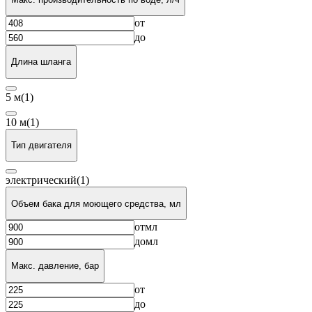
от
до
Длина шланга
5 м
(1)
10 м
(1)
Тип двигателя
электрический
(1)
Объем бака для моющего средства, мл
от
мл
до
мл
Макс. давление, бар
от
до