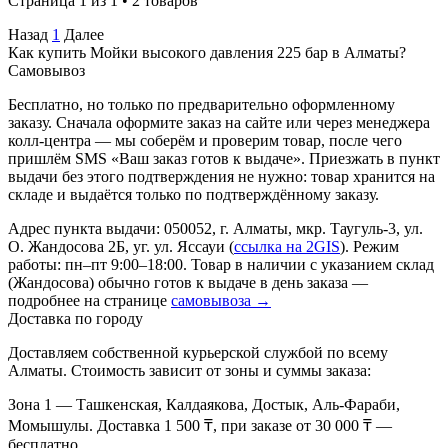
Страница 1 из 1 • 2 товаров
Назад
1
Далее
Как купить Мойки высокого давления 225 бар в Алматы?
Самовывоз
Бесплатно, но только по предварительно оформленному
заказу. Сначала оформите заказ на сайте или через менеджера
колл-центра — мы соберём и проверим товар, после чего
пришлём SMS «Ваш заказ готов к выдаче». Приезжать в пункт
выдачи без этого подтверждения не нужно: товар хранится на
складе и выдаётся только по подтверждённому заказу.
Адрес пункта выдачи: 050052, г. Алматы, мкр. Таугуль-3, ул.
О. Жандосова 2Б, уг. ул. Яссауи (
ссылка на 2GIS
). Режим
работы: пн–пт 9:00–18:00. Товар в наличии с указанием склад
(Жандосова) обычно готов к выдаче в день заказа —
подробнее на странице
самовывоза →
Доставка по городу
Доставляем собственной курьерской службой по всему
Алматы. Стоимость зависит от зоны и суммы заказа:
Зона 1
— Ташкенская, Калдаякова, Достык, Аль-Фараби,
Момышулы. Доставка 1 500 ₸, при заказе от 30 000 ₸ —
бесплатно.