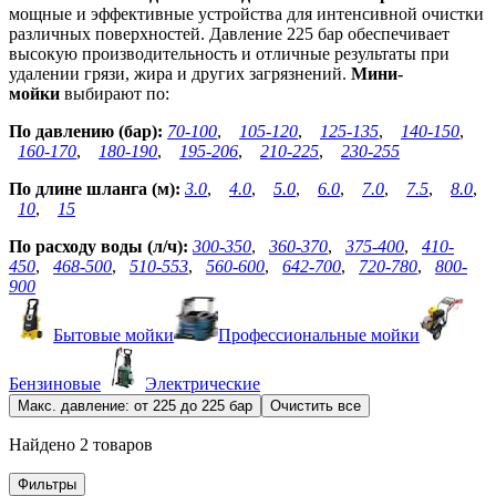
мощные и эффективные устройства для интенсивной очистки
различных поверхностей. Давление 225 бар обеспечивает
высокую производительность и отличные результаты при
удалении грязи, жира и других загрязнений.
Мини-
мойки
выбирают по:
По давлению (бар):
70-100
,
105-120
,
125-135
,
140-150
,
160-170
,
180-190
,
195-206
,
210-225
,
230-255
По длине шланга (м):
3.0
,
4.0
,
5.0
,
6.0
,
7.0
,
7.5
,
8.0
,
10
,
15
По расходу воды (л/ч):
300-350
,
360-370
,
375-400
,
410-
450
,
468-500
,
510-553
,
560-600
,
642-700
,
720-780
,
800-
900
Бытовые мойки
Профессиональные мойки
Бензиновые
Электрические
Макс. давление: от 225 до 225 бар
Очистить все
Найдено 2 товаров
Фильтры