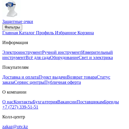
Защитные очки
Фильтры
Главная
Каталог
Профиль
Избранное
Корзина
Информация
Электроинструмент
Ручной инструмент
Измерительный
инструмент
Всё для сада
Оборудование
Свет и электрика
Покупателям
Доставка и оплата
Пункт выдачи
Возврат товара
Статус
заказа
Сервис центры
Публичная оферта
О компании
О нас
Контакты
Бухгалтерия
Вакансии
Поставщикам
Бренды
+7 (727) 339-51-51
Колл-центр
zakaz@otv.kz