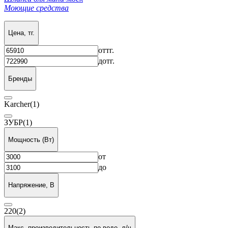
Моющие средства
Цена, тг.
от
тг.
до
тг.
Бренды
Karcher
(1)
ЗУБР
(1)
Мощность (Вт)
от
до
Напряжение, В
220
(2)
Макс. производительность по воде, л/ч