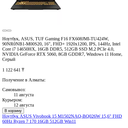
Ноутбук, ASUS, TUF Gaming F16 FX608JMI-TU424W,
90NR0NB1-M00S20, 16", FHD+ 1920x1200, IPS, 144Hz, Intel
Core i7 14650HX, 16GB DDR5, 512GB SSD M.2 PCIe 4.0,
NVIDIA GeForce RTX 5060, 8GB GDDR7, Windows 11 Home,
Серый
1 122 641 ₸
Получение в Алматы:
Самовывоз:
11 августа
Курьером:
12 августа
В корзину
Ноутбук ASUS Vivobook 15 M1502NAQ-BQ026W 15,6" FHD
60Hz Ryzen 7 170 16GB 512GB Win11