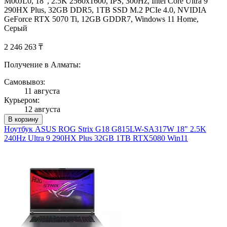
M00JL0, 18", 2.5K 2560x1600, IPS, 300Hz, Intel Core Ultra 9
290HX Plus, 32GB DDR5, 1TB SSD M.2 PCIe 4.0, NVIDIA
GeForce RTX 5070 Ti, 12GB GDDR7, Windows 11 Home,
Серый
2 246 263 ₸
Получение в Алматы:
Самовывоз:
11 августа
Курьером:
12 августа
В корзину
Ноутбук ASUS ROG Strix G18 G815LW-SA317W 18" 2.5K
240Hz Ultra 9 290HX Plus 32GB 1TB RTX5080 Win11