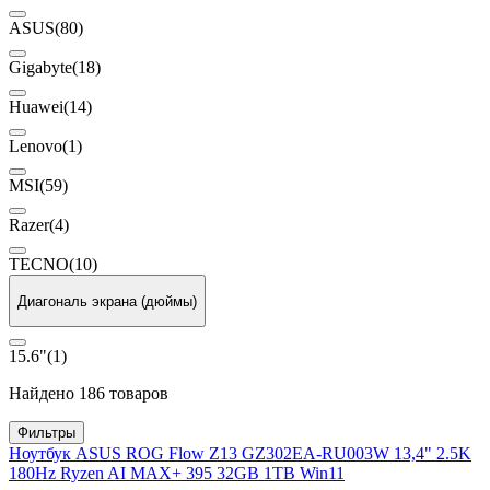
ASUS
(80)
Gigabyte
(18)
Huawei
(14)
Lenovo
(1)
MSI
(59)
Razer
(4)
TECNO
(10)
Диагональ экрана (дюймы)
15.6"
(1)
Найдено 186 товаров
Фильтры
Ноутбук ASUS ROG Flow Z13 GZ302EA-RU003W 13,4" 2.5K
180Hz Ryzen AI MAX+ 395 32GB 1TB Win11