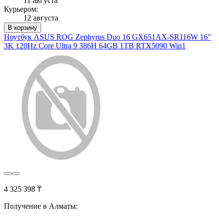
11 августа
Курьером:
12 августа
В корзину
Ноутбук ASUS ROG Zephyrus Duo 16 GX651AX-SR116W 16"
3K 120Hz Core Ultra 9 386H 64GB 1TB RTX5090 Win1
4 325 398 ₸
Получение в Алматы: