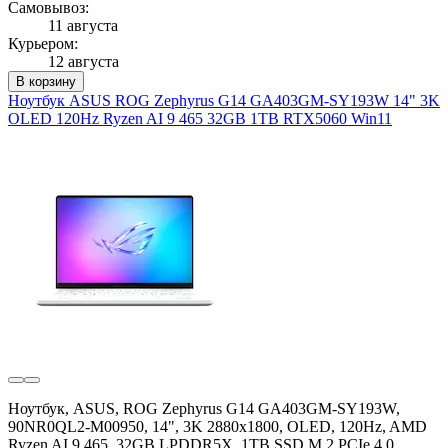
Самовывоз:
11 августа
Курьером:
12 августа
В корзину
Ноутбук ASUS ROG Zephyrus G14 GA403GM-SY193W 14" 3K
OLED 120Hz Ryzen AI 9 465 32GB 1TB RTX5060 Win11
Ноутбук, ASUS, ROG Zephyrus G14 GA403GM-SY193W,
90NR0QL2-M00950, 14", 3K 2880x1800, OLED, 120Hz, AMD
Ryzen AI 9 465, 32GB LPDDR5X, 1TB SSD M.2 PCIe 4.0,