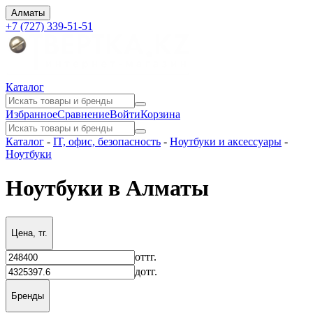
Алматы
+7 (727) 339-51-51
Каталог
Избранное
Сравнение
Войти
Корзина
Каталог
-
IT, офис, безопасность
-
Ноутбуки и аксессуары
-
Ноутбуки
Ноутбуки в Алматы
Цена, тг.
от
тг.
до
тг.
Бренды