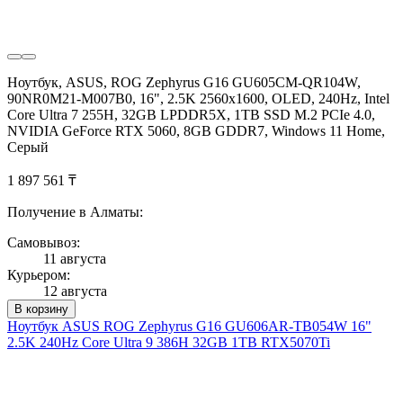
Ноутбук, ASUS, ROG Zephyrus G16 GU605CM-QR104W,
90NR0M21-M007B0, 16", 2.5K 2560x1600, OLED, 240Hz, Intel
Core Ultra 7 255H, 32GB LPDDR5X, 1TB SSD M.2 PCIe 4.0,
NVIDIA GeForce RTX 5060, 8GB GDDR7, Windows 11 Home,
Серый
1 897 561 ₸
Получение в Алматы:
Самовывоз:
11 августа
Курьером:
12 августа
В корзину
Ноутбук ASUS ROG Zephyrus G16 GU606AR-TB054W 16"
2.5K 240Hz Core Ultra 9 386H 32GB 1TB RTX5070Ti