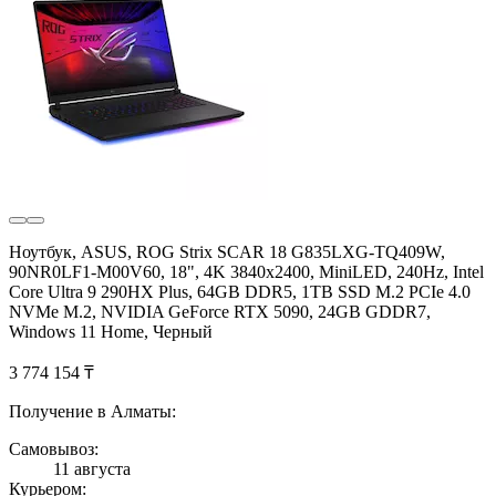
Ноутбук, ASUS, ROG Strix SCAR 18 G835LXG-TQ409W,
90NR0LF1-M00V60, 18", 4K 3840x2400, MiniLED, 240Hz, Intel
Core Ultra 9 290HX Plus, 64GB DDR5, 1TB SSD M.2 PCIe 4.0
NVMe M.2, NVIDIA GeForce RTX 5090, 24GB GDDR7,
Windows 11 Home, Черный
3 774 154 ₸
Получение в Алматы:
Самовывоз:
11 августа
Курьером: