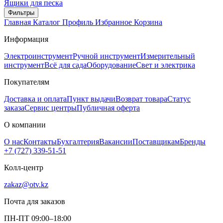
Ящики для песка
Фильтры
Главная
Каталог
Профиль
Избранное
Корзина
Информация
Электроинструмент
Ручной инструмент
Измерительный
инструмент
Всё для сада
Оборудование
Свет и электрика
Покупателям
Доставка и оплата
Пункт выдачи
Возврат товара
Статус
заказа
Сервис центры
Публичная оферта
О компании
О нас
Контакты
Бухгалтерия
Вакансии
Поставщикам
Бренды
+7 (727) 339-51-51
Колл-центр
zakaz@otv.kz
Почта для заказов
ПН-ПТ 09:00–18:00