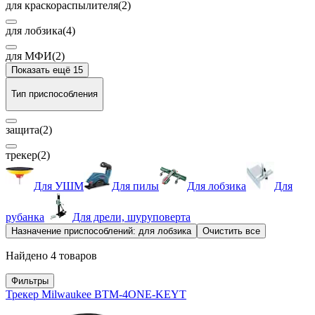
для краскораспылителя
(2)
для лобзика
(4)
для МФИ
(2)
Показать ещё 15
Тип приспособления
защита
(2)
трекер
(2)
Для УШМ
Для пилы
Для лобзика
Для
рубанка
Для дрели, шуруповерта
Назначение приспособлений: для лобзика
Очистить все
Найдено 4 товаров
Фильтры
Трекер Milwaukee BTM-4ONE-KEYТ