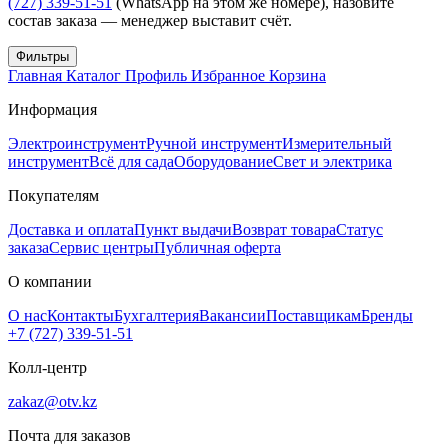
(727) 339-51-51
(WhatsApp на этом же номере), назовите
состав заказа — менеджер выставит счёт.
Фильтры
Главная
Каталог
Профиль
Избранное
Корзина
Информация
Электроинструмент
Ручной инструмент
Измерительный
инструмент
Всё для сада
Оборудование
Свет и электрика
Покупателям
Доставка и оплата
Пункт выдачи
Возврат товара
Статус
заказа
Сервис центры
Публичная оферта
О компании
О нас
Контакты
Бухгалтерия
Вакансии
Поставщикам
Бренды
+7 (727) 339-51-51
Колл-центр
zakaz@otv.kz
Почта для заказов