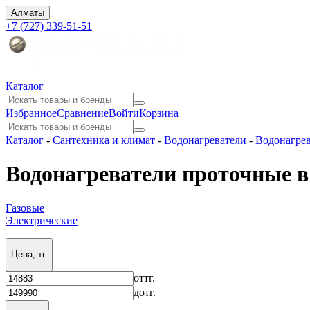
Алматы
+7 (727) 339-51-51
Каталог
Избранное
Сравнение
Войти
Корзина
Каталог
-
Сантехника и климат
-
Водонагреватели
-
Водонагре
Водонагреватели проточные 
Газовые
Электрические
Цена, тг.
от
тг.
до
тг.