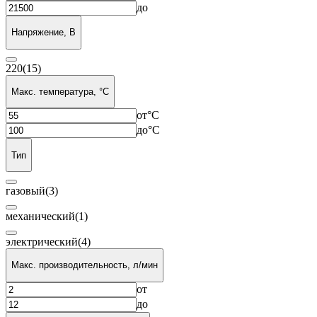
до
Напряжение, В
220
(15)
Макс. температура, °C
от
°C
до
°C
Тип
газовый
(3)
механический
(1)
электрический
(4)
Макс. производительность, л/мин
от
до