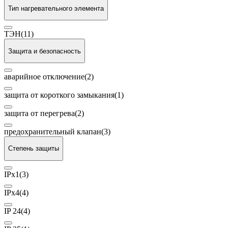
Тип нагревательного элемента
ТЭН
(11)
Защита и безопасность
аварийное отключение
(2)
защита от короткого замыкания
(1)
защита от перегрева
(2)
предохранительный клапан
(3)
Степень защиты
IPх1
(3)
IPх4
(4)
IP 24
(4)