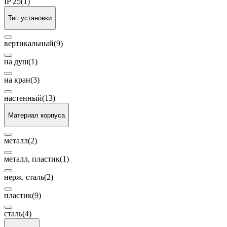
IP 25
(1)
Тип установки
вертикальный
(9)
на душ
(1)
на кран
(3)
настенный
(13)
Материал корпуса
металл
(2)
металл, пластик
(1)
нерж. сталь
(2)
пластик
(9)
сталь
(4)