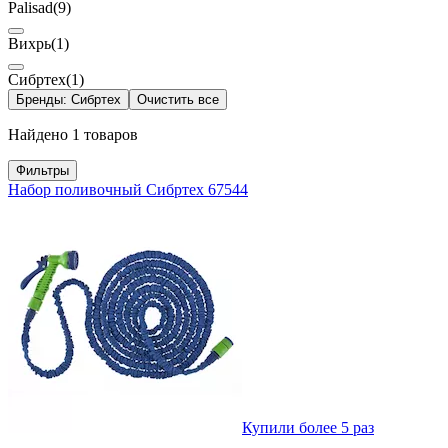
Palisad
(9)
Вихрь
(1)
Сибртех
(1)
Бренды: Сибртех
Очистить все
Найдено 1 товаров
Фильтры
Набор поливочный Сибртех 67544
Купили более 5 раз