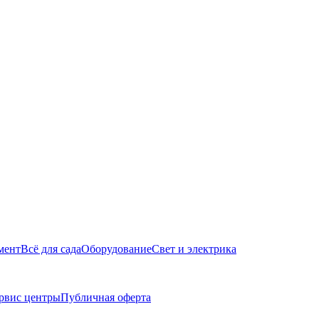
мент
Всё для сада
Оборудование
Свет и электрика
рвис центры
Публичная оферта