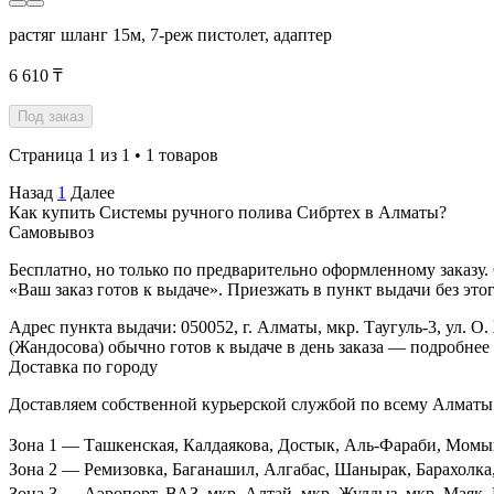
растяг шланг 15м, 7-реж пистолет, адаптер
6 610 ₸
Под заказ
Страница 1 из 1 • 1 товаров
Назад
1
Далее
Как купить Системы ручного полива Сибртех в Алматы?
Самовывоз
Бесплатно, но только по предварительно оформленному заказу.
«Ваш заказ готов к выдаче». Приезжать в пункт выдачи без это
Адрес пункта выдачи: 050052, г. Алматы, мкр. Таугуль-3, ул. О. 
(Жандосова) обычно готов к выдаче в день заказа — подробнее
Доставка по городу
Доставляем собственной курьерской службой по всему Алматы.
Зона 1
— Ташкенская, Калдаякова, Достык, Аль-Фараби, Момышул
Зона 2
— Ремизовка, Баганашил, Алгабас, Шанырак, Барахолка, Д
Зона 3
— Аэропорт, ВАЗ, мкр. Алтай, мкр. Жулдыз, мкр. Маяк, П