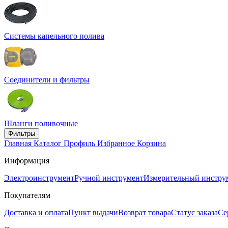
Системы капельного полива
Соединители и фильтры
Шланги поливочные
Фильтры
Главная
Каталог
Профиль
Избранное
Корзина
Информация
Электроинструмент
Ручной инструмент
Измерительный инстру
Покупателям
Доставка и оплата
Пункт выдачи
Возврат товара
Статус заказа
Се