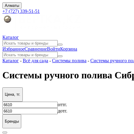
Алматы
+7 (727) 339-51-51
Каталог
Избранное
Сравнение
Войти
Корзина
Каталог
-
Всё для сада
-
Системы полива
-
Системы ручного по
Системы ручного полива Сиб
Цена, тг.
от
тг.
до
тг.
Бренды