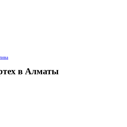
лива
ртех в Алматы