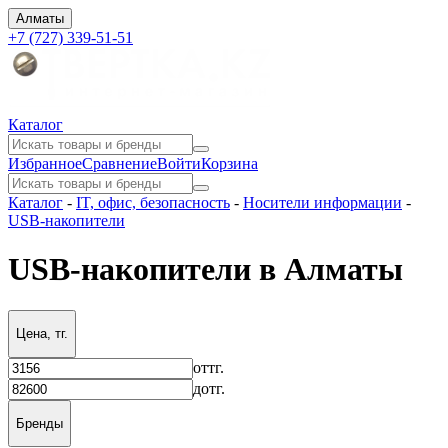
Алматы
+7 (727) 339-51-51
Каталог
Избранное
Сравнение
Войти
Корзина
Каталог
-
IT, офис, безопасность
-
Носители информации
-
USB-накопители
USB-накопители в Алматы
Цена, тг.
от
тг.
до
тг.
Бренды