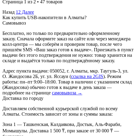
Страница 1 из 2 • 47 товаров
Назад
1
2
Далее
Как купить USB-накопители в Алматы?
Самовывоз
Бесплатно, но только по предварительно оформленному
заказу. Сначала оформите заказ на сайте или через менеджера
колл-центра — мы соберём и проверим товар, после чего
пришлём SMS «Ваш заказ готов к выдаче». Приезжать в пункт
выдачи без этого подтверждения не нужно: товар хранится на
складе и выдаётся только по подтверждённому заказу.
Адрес пункта выдачи: 050052, г. Алматы, мкр. Таугуль-3, ул.
О. Жандосова 2Б, уг. ул. Яссауи (
ссылка на 2GIS
). Режим
работы: пн–пт 9:00–18:00. Товар в наличии с указанием склад
(Жандосова) обычно готов к выдаче в день заказа —
подробнее на странице
самовывоза →
Доставка по городу
Доставляем собственной курьерской службой по всему
Алматы. Стоимость зависит от зоны и суммы заказа:
Зона 1
— Ташкенская, Калдаякова, Достык, Аль-Фараби,
Момышулы. Доставка 1 500 ₸, при заказе от 30 000 ₸ —