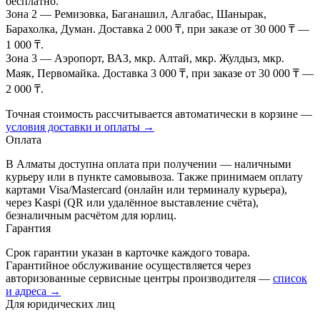
бесплатно.
Зона 2
— Ремизовка, Баганашил, Алгабас, Шанырак,
Барахолка, Думан. Доставка 2 000 ₸, при заказе от 30 000 ₸ —
1 000 ₸.
Зона 3
— Аэропорт, ВАЗ, мкр. Алтай, мкр. Жулдыз, мкр.
Маяк, Первомайка. Доставка 3 000 ₸, при заказе от 30 000 ₸ —
2 000 ₸.
Точная стоимость рассчитывается автоматически в корзине —
условия доставки и оплаты →
Оплата
В Алматы доступна оплата при получении — наличными
курьеру или в пункте самовывоза. Также принимаем оплату
картами Visa/Mastercard (онлайн или терминалу курьера),
через Kaspi (QR или удалённое выставление счёта),
безналичным расчётом для юрлиц.
Гарантия
Срок гарантии указан в карточке каждого товара.
Гарантийное обслуживание осуществляется через
авторизованные сервисные центры производителя —
список
и адреса →
Для юридических лиц