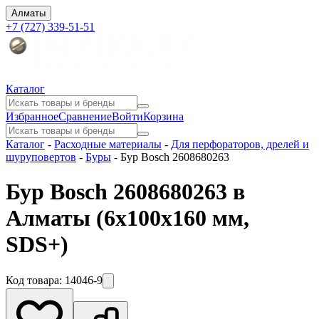
Алматы
+7 (727) 339-51-51
Каталог
Избранное
Сравнение
Войти
Корзина
Каталог
-
Расходные материалы
-
Для перфораторов, дрелей и
шуруповертов
-
Буры
-
Бур Bosch 2608680263
Бур Bosch 2608680263 в
Алматы
(6x100x160 мм,
SDS+)
Код товара:
14046-9