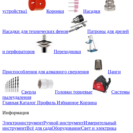
устройства1
Коронки
Насадки
Насадки для технических фенов
Патроны для дрелей
и перфораторов
Переходники
Приспособления для алмазного сверления
Цанги
Сверла
Головки торцевые
Системы
пылеудаления
Главная
Каталог
Профиль
Избранное
Корзина
Информация
Электроинструмент
Ручной инструмент
Измерительный
инструмент
Всё для сада
Оборудование
Свет и электрика