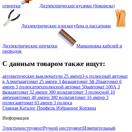
отвертки
Диэлектрические кусачки (бокорезы)
Диэлектрические плоскогубцы и пассатижи
Диэлектрические перчатки
Маркировка кабелей и
проводов
С данным товаром также ищут:
автоматические выключатели 25 ампер
3-х полюсный автомат
в Алматы
автомат 25 ампер 3 фазы
автомат 3ф 20а
автомат 6
ампер 3 полюса
трехполюсной автомат 50а
автомат 100А 3
фазы
автомат 32 ампер 380 вольт
автомат 3 полюсной 10
ампер
автомат 40 ампер 380 вольт
автомат 16 ампер 3
полюса
автомат 63 ампер 3 полюса
Главная
Каталог
Профиль
Избранное
Корзина
Информация
Электроинструмент
Ручной инструмент
Измерительный