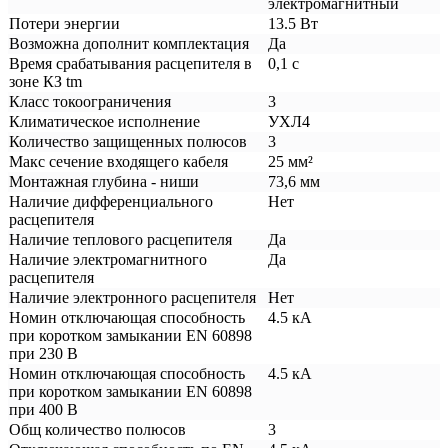
электромагнитный
Потери энергии
13.5 Вт
Возможна дополнит комплектация
Да
Время срабатывания расцепителя в
0,1 с
зоне КЗ tm
Класс токоограничения
3
Климатическое исполнение
УХЛ4
Количество защищенных полюсов
3
Макс сечение входящего кабеля
25 мм²
Монтажная глубина - ниши
73,6 мм
Наличие дифференциального
Нет
расцепителя
Наличие теплового расцепителя
Да
Наличие электромагнитного
Да
расцепителя
Наличие электронного расцепителя
Нет
Номин отключающая способность
4.5 кА
при коротком замыкании EN 60898
при 230 В
Номин отключающая способность
4.5 кА
при коротком замыкании EN 60898
при 400 В
Общ количество полюсов
3