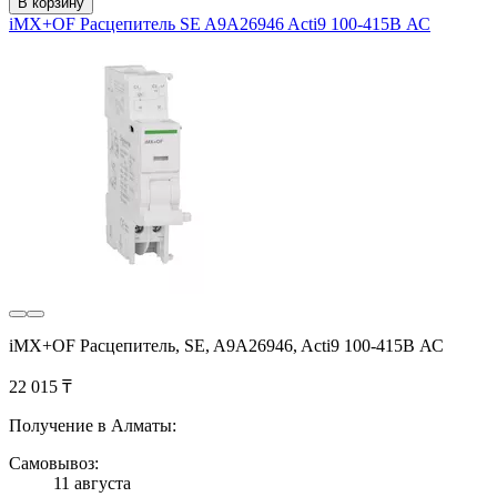
В корзину
iMX+OF Расцепитель SE A9A26946 Acti9 100-415В АС
iMX+OF Расцепитель, SE, A9A26946, Acti9 100-415В АС
22 015 ₸
Получение в Алматы:
Самовывоз:
11 августа