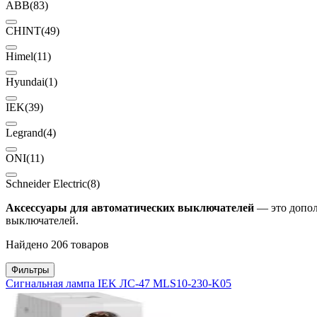
ABB
(83)
CHINT
(49)
Himel
(11)
Hyundai
(1)
IEK
(39)
Legrand
(4)
ONI
(11)
Schneider Electric
(8)
Аксессуары для автоматических выключателей
— это допол
выключателей.
Найдено 206 товаров
Фильтры
Сигнальная лампа IEK ЛС-47 MLS10-230-K05