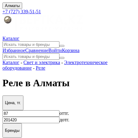
Алматы
+7 (727) 339-51-51
Каталог
Избранное
Сравнение
Войти
Корзина
Каталог
-
Свет и электрика
-
Электротехническое
оборудование
-
Реле
Реле в Алматы
Цена, тг.
от
тг.
до
тг.
Бренды