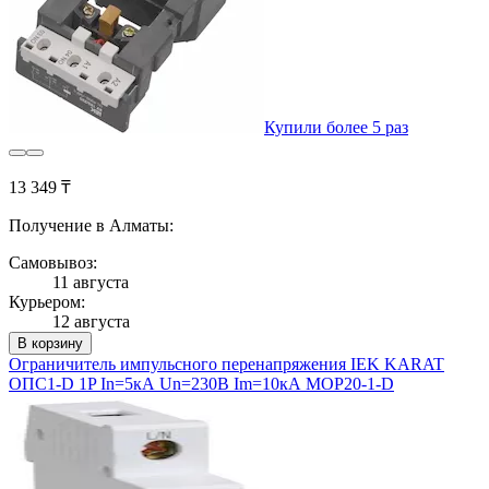
Купили более 5 раз
13 349 ₸
Получение в Алматы:
Самовывоз:
11 августа
Курьером:
12 августа
В корзину
Ограничитель импульсного перенапряжения IEK KARAT
ОПС1-D 1P In=5кА Un=230В Im=10кА MOP20-1-D