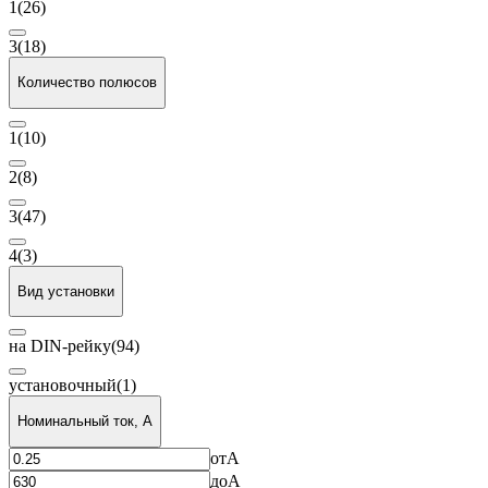
1
(26)
3
(18)
Количество полюсов
1
(10)
2
(8)
3
(47)
4
(3)
Вид установки
на DIN-рейку
(94)
установочный
(1)
Номинальный ток, A
от
A
до
A