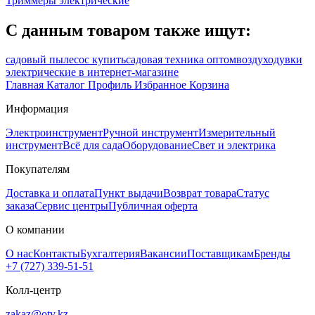
Триммеры электрические
С данным товаром также ищут:
садовый пылесос купить
садовая техника оптом
воздуходувки
электрические в интернет-магазине
Главная
Каталог
Профиль
Избранное
Корзина
Информация
Электроинструмент
Ручной инструмент
Измерительный
инструмент
Всё для сада
Оборудование
Свет и электрика
Покупателям
Доставка и оплата
Пункт выдачи
Возврат товара
Статус
заказа
Сервис центры
Публичная оферта
О компании
О нас
Контакты
Бухгалтерия
Вакансии
Поставщикам
Бренды
+7 (727) 339-51-51
Колл-центр
zakaz@otv.kz