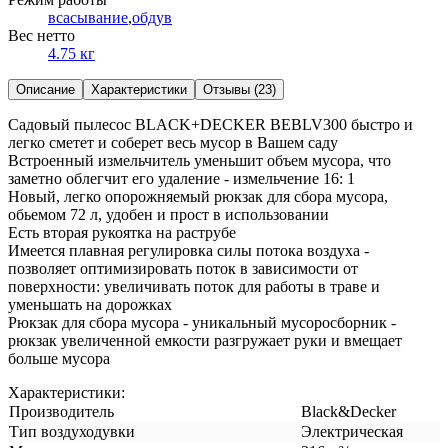
всасывание
,
обдув
Вес нетто
4.75 кг
Описание
Характеристики
Отзывы (23)
Садовый пылесос BLACK+DECKER BEBLV300 быстро и
легко сметет и соберет весь мусор в Вашем саду
Встроенный измельчитель уменьшит объем мусора, что
заметно облегчит его удаление - измельчение 16: 1
Новый, легко опорожняемый рюкзак для сбора мусора,
обьемом 72 л, удобен и прост в использовании
Есть вторая рукоятка на раструбе
Имеется плавная регулировка силы потока воздуха -
позволяет оптимизировать поток в зависимости от
поверхности: увеличивать поток для работы в траве и
уменьшать на дорожках
Рюкзак для сбора мусора - уникальный мусоросборник -
рюкзак увеличенной емкости разгружает руки и вмещает
больше мусора
Характеристики:
Производитель
Black&Decker
Тип воздуходувки
Электрическая