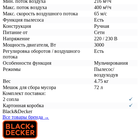
Мин. поток воздуха
216 м³/ч
Макс. поток воздуха
400 м³/ч
Макс. скорость воздушного потока
65 м/с
Функция пылесоса
Есть
Конструкция
Ручная
Питание от
Сети
Напряжение
220 / 230 В
Мощность двигателя, Вт
3000
Регулировка оборотов / воздушного
Есть
потока
Особенности функция
Мульчирования
Режимы
Пылесос/
воздуходув
Вес
4.75 кг
Мешок для сбора мусора
72 л
Комплект поставки:
2 сопла
Картонная коробка
Black&Decker
Все товары бренда →