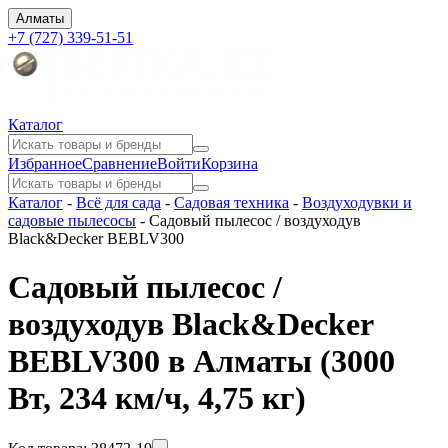
Алматы
+7 (727) 339-51-51
Каталог
Избранное
Сравнение
Войти
Корзина
Каталог
-
Всё для сада
-
Садовая техника
-
Воздуходувки и
садовые пылесосы
-
Садовый пылесос / воздуходув
Black&Decker BEBLV300
Садовый пылесос /
воздуходув Black&Decker
BEBLV300 в Алматы
(3000
Вт, 234 км/ч, 4,75 кг)