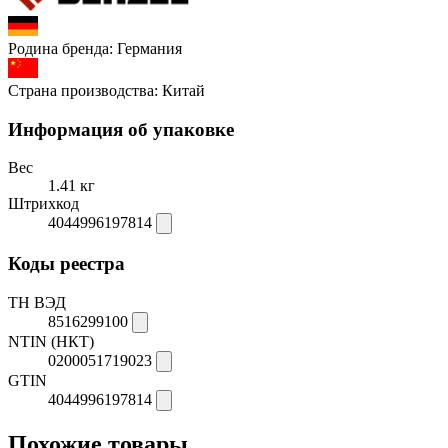
Родина бренда:
Германия
Страна производства:
Китай
Информация об упаковке
Вес
1.41 кг
Штрихкод
4044996197814
Коды реестра
ТН ВЭД
8516299100
NTIN (НКТ)
0200051719023
GTIN
4044996197814
Похожие товары