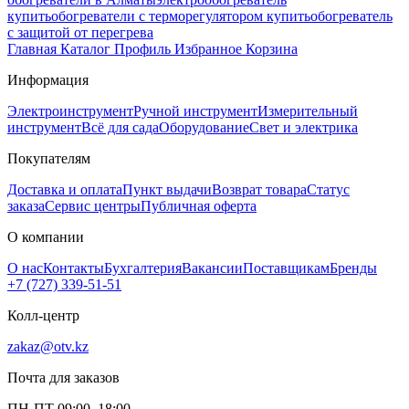
купить
обогреватели с терморегулятором купить
обогреватель
с защитой от перегрева
Главная
Каталог
Профиль
Избранное
Корзина
Информация
Электроинструмент
Ручной инструмент
Измерительный
инструмент
Всё для сада
Оборудование
Свет и электрика
Покупателям
Доставка и оплата
Пункт выдачи
Возврат товара
Статус
заказа
Сервис центры
Публичная оферта
О компании
О нас
Контакты
Бухгалтерия
Вакансии
Поставщикам
Бренды
+7 (727) 339-51-51
Колл-центр
zakaz@otv.kz
Почта для заказов
ПН-ПТ 09:00–18:00