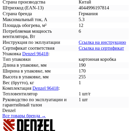
Страна производства
Китай
Штрихкод (EAN-13)
4044996197814
Страна бренда
Германия
Максимальный ток, А
5.3
Площадь обогрева, м²
12
Потребляемая мощность
6
вентилятора, Вт
Инструкция по экплуатации
Ссылка на инструкцию
Сертификат соответствия
Ссылка на сертификат
Упаковка
Denzel 96418
:
Тип упаковки
картонная коробка
Длина в упаковке, мм
190
Ширина в упаковке, мм
170
Высота в упаковке, мм
255
Вес (брутто), кг
1
Комплектация
Denzel 96418
:
Тепловентилятор
1 шт/r
Руководство по эксплуатации и
1 шт
гарантийный талон
Denzel
Все товары бренда →