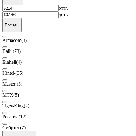
от
тг.
до
тг.
Бренды
Almacom
(3)
Ballu
(73)
Einhell
(4)
Hintek
(35)
Master
(3)
MTX
(5)
Tiger-King
(2)
Ресанта
(12)
Сибртех
(7)