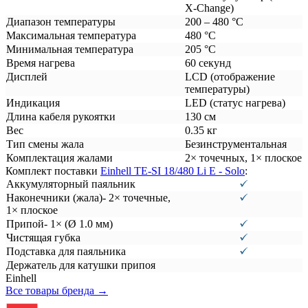
X-Change)
Диапазон температуры
200 – 480 °C
Максимальная температура
480 °C
Минимальная температура
205 °C
Время нагрева
60 секунд
Дисплей
LCD (отображение
температуры)
Индикация
LED (статус нагрева)
Длина кабеля рукоятки
130 см
Вес
0.35 кг
Тип смены жала
Безинструментальная
Комплектация жалами
2× точечных, 1× плоское
Комплект поставки
Einhell TE-SI 18/480 Li E - Solo
:
Аккумуляторный паяльник
Наконечники (жала)- 2× точечные,
1× плоское
Припой- 1× (Ø 1.0 мм)
Чистящая губка
Подставка для паяльника
Держатель для катушки припоя
Einhell
Все товары бренда →