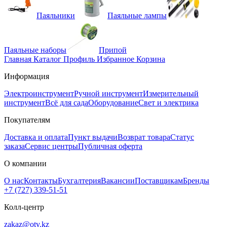
Паяльники
Паяльные лампы
Паяльные наборы
Припой
Главная
Каталог
Профиль
Избранное
Корзина
Информация
Электроинструмент
Ручной инструмент
Измерительный
инструмент
Всё для сада
Оборудование
Свет и электрика
Покупателям
Доставка и оплата
Пункт выдачи
Возврат товара
Статус
заказа
Сервис центры
Публичная оферта
О компании
О нас
Контакты
Бухгалтерия
Вакансии
Поставщикам
Бренды
+7 (727) 339-51-51
Колл-центр
zakaz@otv.kz