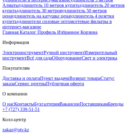
Алматы
удлинитель 10 метров купить
удлинитель 20 метров
купить
удлинитель 30 метров
удлинитель 50 метров
цена
удлинитель на катушке цена
удлинитель 4 розетки
купить
удлинители силовые оптом
сетевые фильтры в
интернет-магазине
Главная
Каталог
Профиль
Избранное
Корзина
Информация
Электроинструмент
Ручной инструмент
Измерительный
инструмент
Всё для сада
Оборудование
Свет и электрика
Покупателям
Доставка и оплата
Пункт выдачи
Возврат товара
Статус
заказа
Сервис центры
Публичная оферта
О компании
О нас
Контакты
Бухгалтерия
Вакансии
Поставщикам
Бренды
+7 (727) 339-51-51
Колл-центр
zakaz@otv.kz