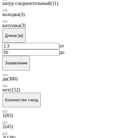
шнур соединительный
(11)
колодка
(3)
катушка
(3)
Длина (м)
от
до
Заземление
да
(300)
нет
(152)
Количество гнезд
1
(83)
2
(45)
3
(138)