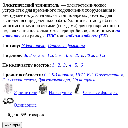
Электрический удлинитель
— электротехническое
устройство для временного подключения оборудования и
инструментов удалённых от стационарных розеток, для
выполения определенных работ. Удлинители могут быть с
многоместными розетками (гнездами) для одновременного
подключения нескольких электроприборов, смотанными
на
катушку
или рамку, с
ПВС
или
гибким кабелем (ГК
).
По типу:
Удлинители
,
Сетевые фильтры
По длине:
до 2 м
,
2 м
,
3 м
,
5 м
,
10 м
,
20 м
,
30 м
,
50 м
По количеству розеток:
1
,
2
,
3
,
4
,
5
,
6
Прочие особености:
С USB портом
,
ПВС
,
КГ
,
С заземлением
,
С выключателем
,
Для компьютера
,
На катушке
Удлинители
На катушке
Сетевые фильтры
Одинарные
Найдено 559 товаров
Фильтры