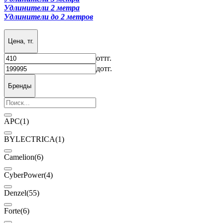
Удлинители 2 метра
Удлинители до 2 метров
Цена, тг.
от
тг.
до
тг.
Бренды
APC
(1)
BYLECTRICA
(1)
Camelion
(6)
CyberPower
(4)
Denzel
(55)
Forte
(6)