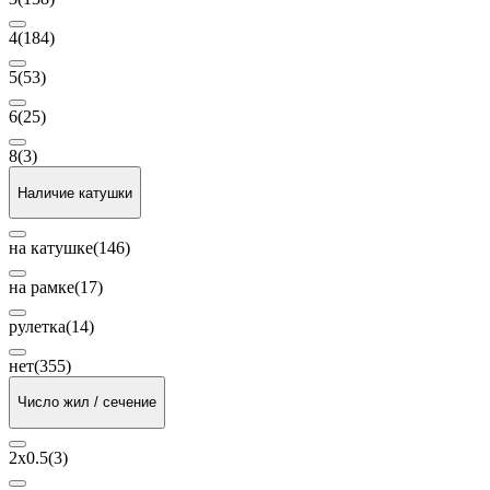
4
(184)
5
(53)
6
(25)
8
(3)
Наличие катушки
на катушке
(146)
на рамке
(17)
рулетка
(14)
нет
(355)
Число жил / сечение
2х0.5
(3)