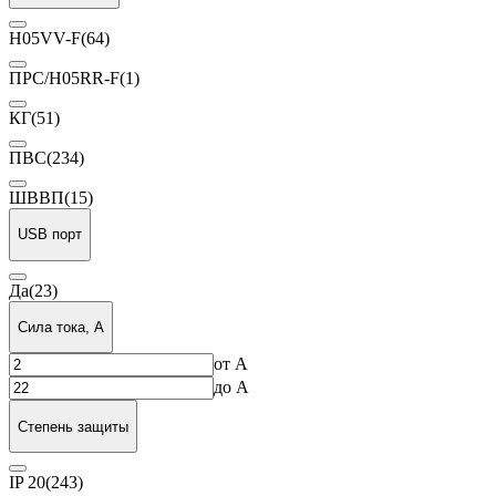
H05VV-F
(64)
ПРС/H05RR-F
(1)
КГ
(51)
ПВС
(234)
ШВВП
(15)
USB порт
Да
(23)
Сила тока, А
от
А
до
А
Степень защиты
IP 20
(243)