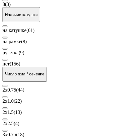
8
(3)
Наличие катушки
на катушке
(61)
на рамке
(8)
рулетка
(9)
нет
(156)
Число жил / сечение
2х0.75
(44)
2х1.0
(22)
2х1.5
(13)
2х2.5
(4)
3х0.75
(18)