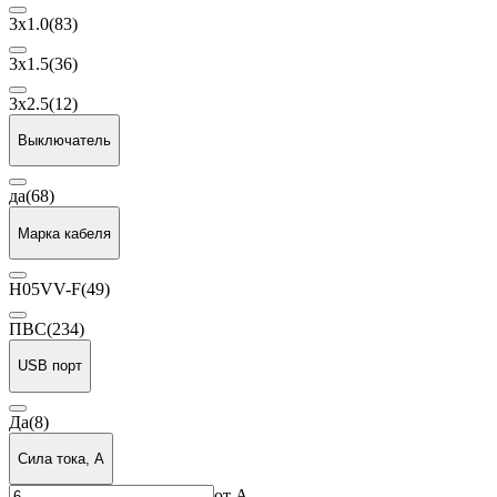
3x1.0
(83)
3x1.5
(36)
3x2.5
(12)
Выключатель
да
(68)
Марка кабеля
H05VV-F
(49)
ПВС
(234)
USB порт
Да
(8)
Сила тока, А
от
А