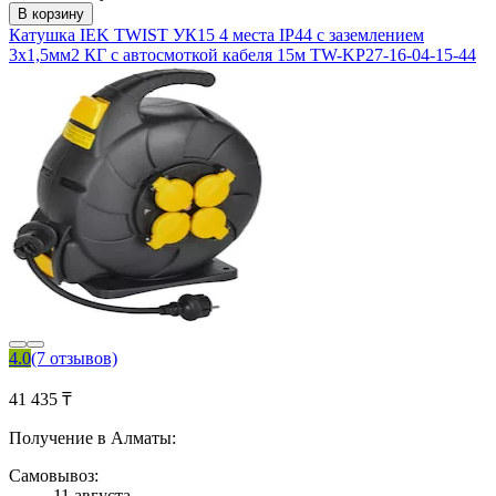
В корзину
Катушка IEK TWIST УК15 4 места IP44 с заземлением
3х1,5мм2 КГ с автосмоткой кабеля 15м TW-KP27-16-04-15-44
4.0
(7 отзывов)
41 435 ₸
Получение в Алматы:
Самовывоз:
11 августа