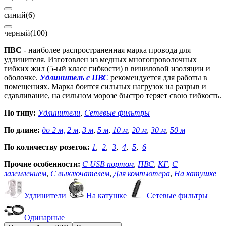
синий
(6)
черный
(100)
ПВС
- наиболее распространенная марка провода для
удлинителя. Изготовлен из медных многопроволочных
гибких жил (5-ый класс гибкости) в виниловой изоляции и
оболочке.
Удлинитель с ПВС
рекомендуется для работы в
помещениях. Марка боится сильных нагрузок на разрыв и
сдавливание, на сильном морозе быстро теряет свою гибкость.
По типу:
Удлинители
,
Сетевые фильтры
По длине:
до 2 м
,
2 м
,
3 м
,
5 м
,
10 м
,
20 м
,
30 м
,
50 м
По количеству розеток:
1
,
2
,
3
,
4
,
5
,
6
Прочие особенности:
С USB портом
,
ПВС
,
КГ
,
С
заземлением
,
С выключателем
,
Для компьютера
,
На катушке
Удлинители
На катушке
Сетевые фильтры
Одинарные