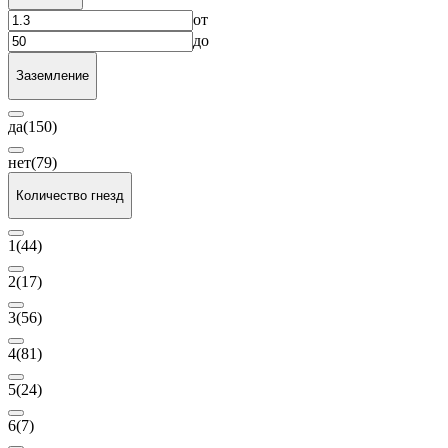
от
до
Заземление
да
(150)
нет
(79)
Количество гнезд
1
(44)
2
(17)
3
(56)
4
(81)
5
(24)
6
(7)