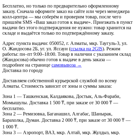
Бесплатно, но только по предварительно оформленному
заказу. Сначала оформите заказ на сайте или через менеджера
колл-центра — мы соберём и проверим товар, после чего
пришлём SMS «Ваш заказ готов к выдаче». Приезжать в пункт
выдачи без этого подтверждения не нужно: товар хранится на
складе и выдаётся только по подтверждённому заказу.
Адрес пункта выдачи: 050052, г. Алматы, мкр. Таугуль-3, ул.
О. Жандосова 2Б, уг. ул. Яссауи (
ссылка на 2GIS
). Режим
работы: пн–пт 9:00–18:00. Товар в наличии с указанием склад
(Жандосова) обычно готов к выдаче в день заказа —
подробнее на странице
самовывоза →
Доставка по городу
Доставляем собственной курьерской службой по всему
Алматы. Стоимость зависит от зоны и суммы заказа:
Зона 1
— Ташкенская, Калдаякова, Достык, Аль-Фараби,
Момышулы. Доставка 1 500 ₸, при заказе от 30 000 ₸ —
бесплатно.
Зона 2
— Ремизовка, Баганашил, Алгабас, Шанырак,
Барахолка, Думан. Доставка 2 000 ₸, при заказе от 30 000 ₸ —
1 000 ₸.
Зона 3
— Аэропорт, ВАЗ, мкр. Алтай, мкр. Жулдыз, мкр.