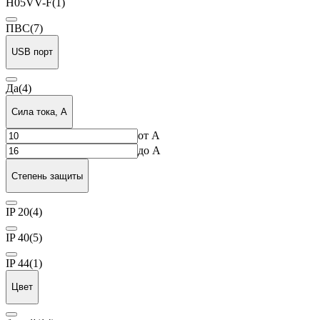
H05VV-F
(1)
ПВС
(7)
USB порт
Да
(4)
Сила тока, А
от
А
до
А
Степень защиты
IP 20
(4)
IP 40
(5)
IP 44
(1)
Цвет