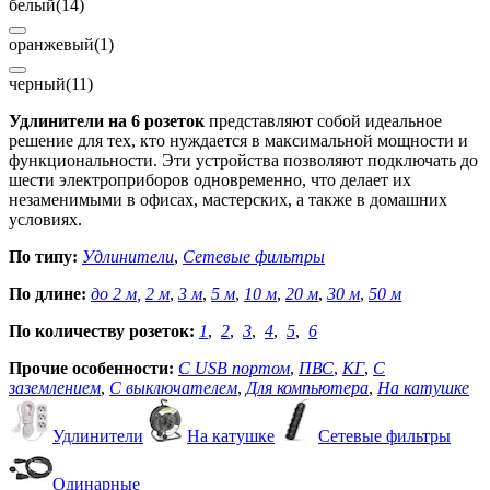
белый
(14)
оранжевый
(1)
черный
(11)
Удлинители на 6 розеток
представляют собой идеальное
решение для тех, кто нуждается в максимальной мощности и
функциональности. Эти устройства позволяют подключать до
шести электроприборов одновременно, что делает их
незаменимыми в офисах, мастерских, а также в домашних
условиях.
По типу:
Удлинители
,
Сетевые фильтры
По длине:
до 2 м
,
2 м
,
3 м
,
5 м
,
10 м
,
20 м
,
30 м
,
50 м
По количеству розеток:
1
,
2
,
3
,
4
,
5
,
6
Прочие особенности:
С USB портом
,
ПВС
,
КГ
,
С
заземлением
,
С выключателем
,
Для компьютера
,
На катушке
Удлинители
На катушке
Сетевые фильтры
Одинарные