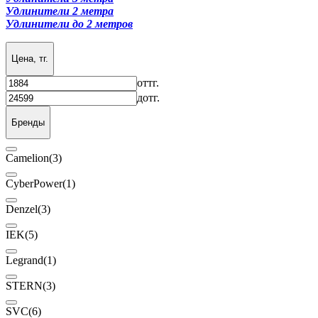
Удлинители 2 метра
Удлинители до 2 метров
Цена, тг.
от
тг.
до
тг.
Бренды
Camelion
(3)
CyberPower
(1)
Denzel
(3)
IEK
(5)
Legrand
(1)
STERN
(3)
SVC
(6)