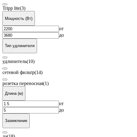
Tripp lite
(3)
Мощность (Вт)
от
до
Тип удлинителя
удлинитель
(10)
сетевой фильтр
(14)
розетка переносная
(1)
Длина (м)
от
до
Заземление
да
(18)