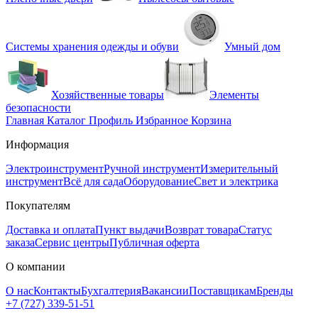
Системы хранения одежды и обуви
Умный дом
Хозяйственные товары
Элементы
безопасности
Главная
Каталог
Профиль
Избранное
Корзина
Информация
Электроинструмент
Ручной инструмент
Измерительный
инструмент
Всё для сада
Оборудование
Свет и электрика
Покупателям
Доставка и оплата
Пункт выдачи
Возврат товара
Статус
заказа
Сервис центры
Публичная оферта
О компании
О нас
Контакты
Бухгалтерия
Вакансии
Поставщикам
Бренды
+7 (727) 339-51-51