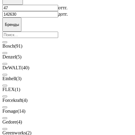
от
тг.
до
тг.
Бренды
Bosch
(91)
Denzel
(5)
DeWALT
(40)
Einhell
(3)
FLEX
(1)
Forcekraft
(4)
Forsage
(14)
Gedore
(4)
Greenworks
(2)