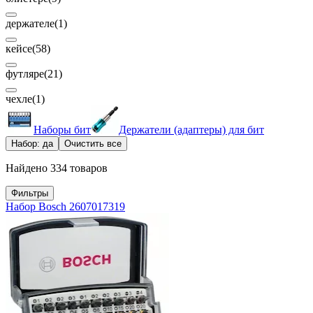
держателе
(1)
кейсе
(58)
футляре
(21)
чехле
(1)
Наборы бит
Держатели (адаптеры) для бит
Набор: да
Очистить все
Найдено 334 товаров
Фильтры
Набор Bosch 2607017319