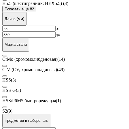
H5.5 (шестигранник; HEX5.5)
(3)
Показать ещё 82
Длина (мм)
от
до
Марка стали
CrMo (хромомолибденовая)
(14)
CrV (CV, хромованадиевая)
(49)
HSS
(3)
HSS-G
(3)
HSS/P6M5 быстрорежущая
(1)
S2
(9)
Предметов в наборе, шт.