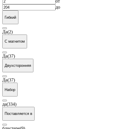
от
до
Гибкий
Да
(2)
С магнитом
Да
(37)
Двухсторонняя
Да
(37)
Набор
да
(334)
Поставляется в
блистере
(9)