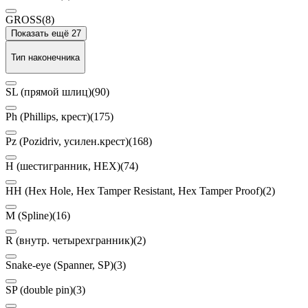
GROSS
(8)
Показать ещё 27
Тип наконечника
SL (прямой шлиц)
(90)
Ph (Phillips, крест)
(175)
Pz (Pozidriv, усилен.крест)
(168)
H (шестигранник, HEX)
(74)
HH (Hex Hole, Hex Tamper Resistant, Hex Tamper Proof)
(2)
M (Spline)
(16)
R (внутр. четырехгранник)
(2)
Snake-eye (Spanner, SP)
(3)
SP (double pin)
(3)