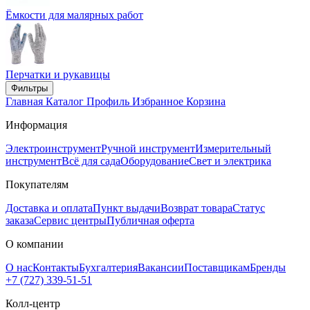
Ёмкости для малярных работ
Перчатки и рукавицы
Фильтры
Главная
Каталог
Профиль
Избранное
Корзина
Информация
Электроинструмент
Ручной инструмент
Измерительный
инструмент
Всё для сада
Оборудование
Свет и электрика
Покупателям
Доставка и оплата
Пункт выдачи
Возврат товара
Статус
заказа
Сервис центры
Публичная оферта
О компании
О нас
Контакты
Бухгалтерия
Вакансии
Поставщикам
Бренды
+7 (727) 339-51-51
Колл-центр