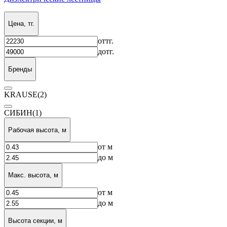
Цена, тг.
от
тг.
до
тг.
Бренды
KRAUSE
(2)
СИБИН
(1)
Рабочая высота, м
от
м
до
м
Макс. высота, м
от
м
до
м
Высота секции, м