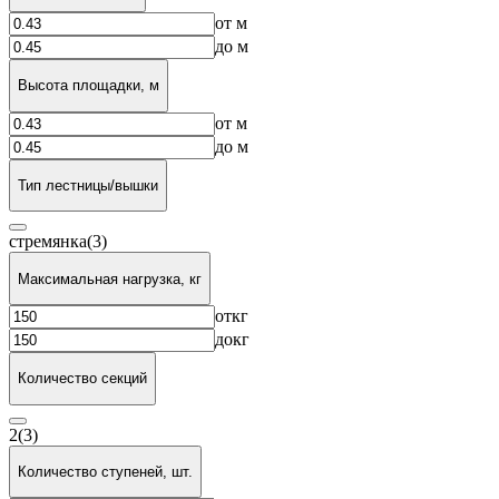
от
м
до
м
Высота площадки, м
от
м
до
м
Тип лестницы/вышки
стремянка
(3)
Максимальная нагрузка, кг
от
кг
до
кг
Количество секций
2
(3)
Количество ступеней, шт.