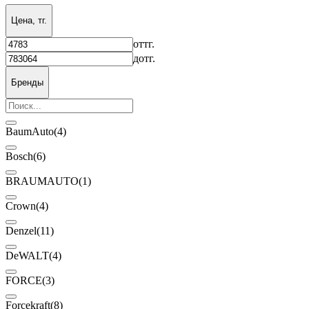
Цена, тг.
от
тг.
до
тг.
Бренды
BaumAuto
(4)
Bosch
(6)
BRAUMAUTO
(1)
Crown
(4)
Denzel
(11)
DeWALT
(4)
FORCE
(3)
Forcekraft
(8)