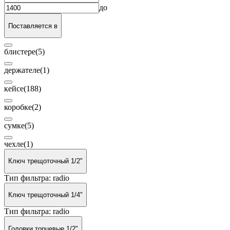
до
Поставляется в
блистере
(5)
держателе
(1)
кейсе
(188)
коробке
(2)
сумке
(5)
чехле
(1)
Ключ трещоточный 1/2"
Тип фильтра: radio
Ключ трещоточный 1/4"
Тип фильтра: radio
Головки торцевые 1/2"