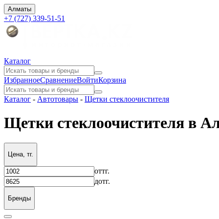
Алматы
+7 (727) 339-51-51
Каталог
Избранное
Сравнение
Войти
Корзина
Каталог
-
Автотовары
-
Щетки стеклоочистителя
Щетки стеклоочистителя в А
Цена, тг.
от
тг.
до
тг.
Бренды