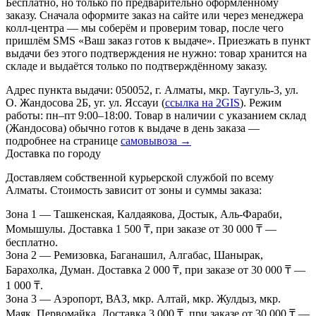
Бесплатно, но только по предварительно оформленному
заказу. Сначала оформите заказ на сайте или через менеджера
колл-центра — мы соберём и проверим товар, после чего
пришлём SMS «Ваш заказ готов к выдаче». Приезжать в пункт
выдачи без этого подтверждения не нужно: товар хранится на
складе и выдаётся только по подтверждённому заказу.
Адрес пункта выдачи: 050052, г. Алматы, мкр. Таугуль-3, ул.
О. Жандосова 2Б, уг. ул. Яссауи (
ссылка на 2GIS
). Режим
работы: пн–пт 9:00–18:00. Товар в наличии с указанием склад
(Жандосова) обычно готов к выдаче в день заказа —
подробнее на странице
самовывоза →
Доставка по городу
Доставляем собственной курьерской службой по всему
Алматы. Стоимость зависит от зоны и суммы заказа:
Зона 1
— Ташкенская, Калдаякова, Достык, Аль-Фараби,
Момышулы. Доставка 1 500 ₸, при заказе от 30 000 ₸ —
бесплатно.
Зона 2
— Ремизовка, Баганашил, Алгабас, Шанырак,
Барахолка, Думан. Доставка 2 000 ₸, при заказе от 30 000 ₸ —
1 000 ₸.
Зона 3
— Аэропорт, ВАЗ, мкр. Алтай, мкр. Жулдыз, мкр.
Маяк, Первомайка. Доставка 3 000 ₸, при заказе от 30 000 ₸ —