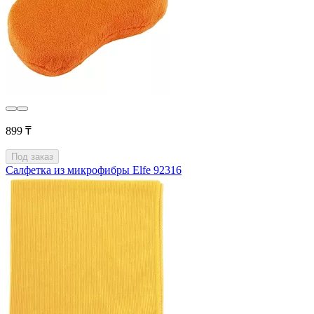
899 ₸
Под заказ
Салфетка из микрофибры Elfe 92316