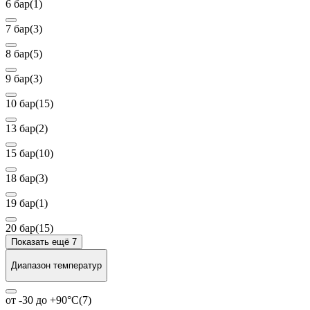
6 бар
(1)
7 бар
(3)
8 бар
(5)
9 бар
(3)
10 бар
(15)
13 бар
(2)
15 бар
(10)
18 бар
(3)
19 бар
(1)
20 бар
(15)
Показать ещё 7
Диапазон температур
от -30 до +90°С
(7)