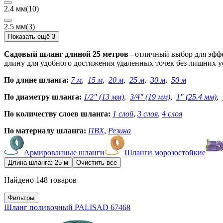
2.4 мм
(10)
2.5 мм
(3)
Показать ещё 3
Садовый шланг длиной 25 метров
- отличный выбор для эффе
длину для удобного достижения удаленных точек без лишних у
По длине шланга:
7 м
,
15 м
,
20 м
,
25 м
,
30 м
,
50 м
По диаметру шланга:
1/2" (13 мм)
,
3/4" (19 мм)
,
1" (25.4 мм)
,
По количеству слоев шланга:
1 слой
,
3 слоя
,
4 слоя
По материалу шланга:
ПВХ
,
Резина
Армированные шланги
Шланги морозостойкие
Длина шланга: 25 м
Очистить все
Найдено 148 товаров
Фильтры
Шланг поливочный PALISAD 67468