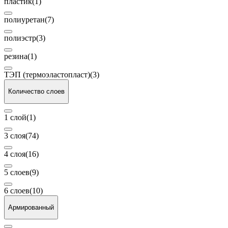
пластик
(1)
полиуретан
(7)
полиэстр
(3)
резина
(1)
ТЭП (термоэластопласт)
(3)
Количество слоев
1 слой
(1)
3 слоя
(74)
4 слоя
(16)
5 слоев
(9)
6 слоев
(10)
Армированный