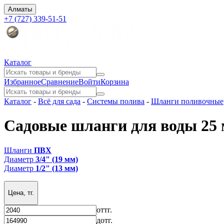
Алматы
+7 (727) 339-51-51
Каталог
Избранное
Сравнение
Войти
Корзина
Каталог
-
Всё для сада
-
Системы полива
-
Шланги поливочные
Садовые шланги для воды 25
Шланги
ПВХ
Диаметр
3/4" (19 мм)
Диаметр
1/2" (13 мм)
Цена, тг.
от
тг.
до
тг.