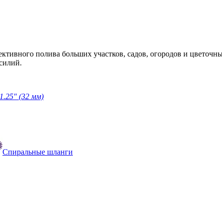
ктивного полива больших участков, садов, огородов и цветочн
силий.
1.25" (32 мм)
Спиральные шланги