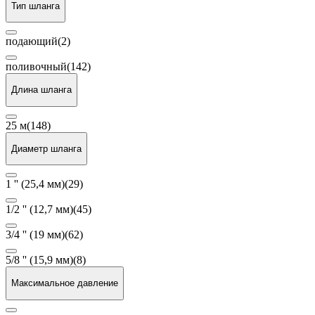
Тип шланга
подающий
(2)
поливочный
(142)
Длина шланга
25 м
(148)
Диаметр шланга
1 '' (25,4 мм)
(29)
1/2 '' (12,7 мм)
(45)
3/4 '' (19 мм)
(62)
5/8 '' (15,9 мм)
(8)
Максимальное давление