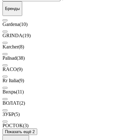
Бренды
Gardena
(10)
GRINDA
(19)
Karcher
(8)
Palisad
(38)
RACO
(9)
Rr Italia
(9)
Вихрь
(11)
ВОЛАТ
(2)
ЗУБР
(5)
РОСТОК
(3)
Показать ещё 2