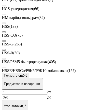
HCS углеродистая
(66)
HM карбид вольфрам
(32)
HSS
(138)
HSS-CO
(73)
HSS-G
(263)
HSS-R
(50)
HSS/P6M5 быстрорежущая
(405)
HSSE/HSSCo/Р9К5/Р9К10 кобальтовая
(157)
Показать ещё 6
Предметов в наборе, шт.
от
до
Угол заточки, °