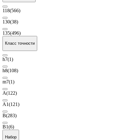
118
(566)
130
(38)
135
(496)
Класс точности
h7
(1)
h8
(108)
m7
(1)
A
(122)
A1
(121)
B
(283)
B1
(6)
Набор