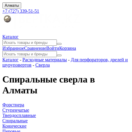
Алматы
+7 (727) 339-51-51
Каталог
Избранное
Сравнение
Войти
Корзина
Каталог
-
Расходные материалы
-
Для перфораторов, дрелей и
шуруповертов
-
Сверла
Спиральные сверла в
Алматы
Форстнера
Ступенчатые
Твердосплавные
Спиральные
Конические
Перовые