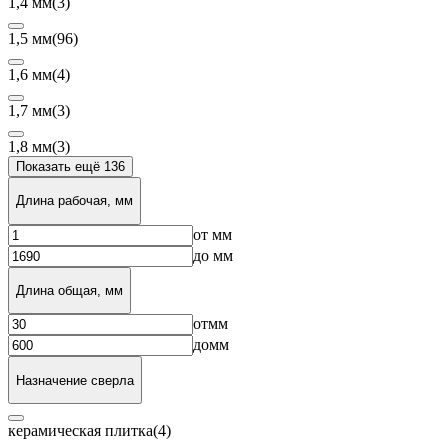
1,4 мм
(3)
1,5 мм
(96)
1,6 мм
(4)
1,7 мм
(3)
1,8 мм
(3)
Показать ещё 136
Длина рабочая, мм
от
мм
до
мм
Длина общая, мм
от
мм
до
мм
Назначение сверла
керамическая плитка
(4)