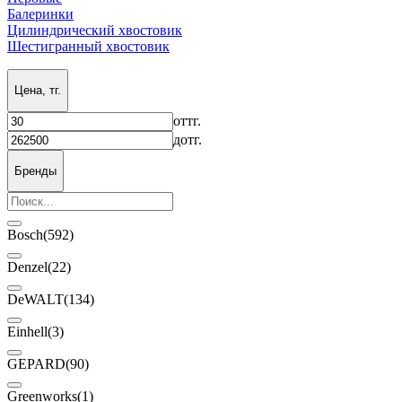
Балеринки
Цилиндрический хвостовик
Шестигранный хвостовик
Цена, тг.
от
тг.
до
тг.
Бренды
Bosch
(592)
Denzel
(22)
DeWALT
(134)
Einhell
(3)
GEPARD
(90)
Greenworks
(1)