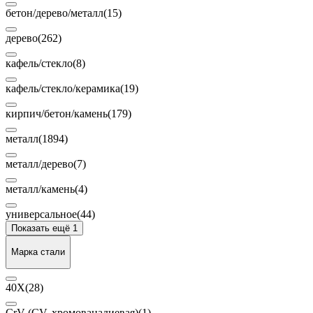
бетон/дерево/металл
(15)
дерево
(262)
кафель/стекло
(8)
кафель/стекло/керамика
(19)
кирпич/бетон/камень
(179)
металл
(1894)
металл/дерево
(7)
металл/камень
(4)
универсальное
(44)
Показать ещё 1
Марка стали
40Х
(28)
CrV (CV, хромованадиевая)
(1)