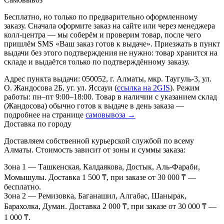
Бесплатно, но только по предварительно оформленному
заказу. Сначала оформите заказ на сайте или через менеджера
колл-центра — мы соберём и проверим товар, после чего
пришлём SMS «Ваш заказ готов к выдаче». Приезжать в пункт
выдачи без этого подтверждения не нужно: товар хранится на
складе и выдаётся только по подтверждённому заказу.
Адрес пункта выдачи: 050052, г. Алматы, мкр. Таугуль-3, ул.
О. Жандосова 2Б, уг. ул. Яссауи (
ссылка на 2GIS
). Режим
работы: пн–пт 9:00–18:00. Товар в наличии с указанием склад
(Жандосова) обычно готов к выдаче в день заказа —
подробнее на странице
самовывоза →
Доставка по городу
Доставляем собственной курьерской службой по всему
Алматы. Стоимость зависит от зоны и суммы заказа:
Зона 1
— Ташкенская, Калдаякова, Достык, Аль-Фараби,
Момышулы. Доставка 1 500 ₸, при заказе от 30 000 ₸ —
бесплатно.
Зона 2
— Ремизовка, Баганашил, Алгабас, Шанырак,
Барахолка, Думан. Доставка 2 000 ₸, при заказе от 30 000 ₸ —
1 000 ₸.