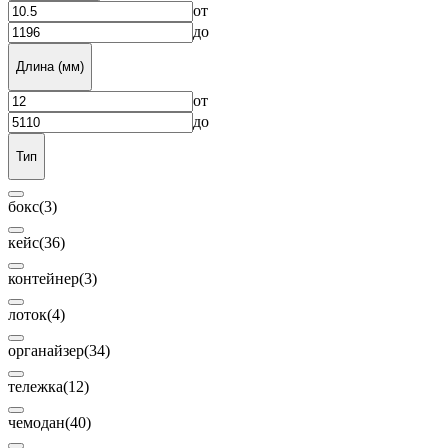
от
до
Длина (мм)
от
до
Тип
бокс
(3)
кейс
(36)
контейнер
(3)
лоток
(4)
органайзер
(34)
тележка
(12)
чемодан
(40)