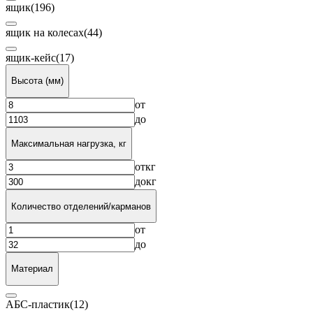
ящик
(196)
ящик на колесах
(44)
ящик-кейс
(17)
Высота (мм)
от
до
Максимальная нагрузка, кг
от
кг
до
кг
Количество отделений/карманов
от
до
Материал
АБС-пластик
(12)