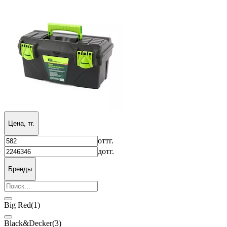
Цена, тг.
от
тг.
до
тг.
Бренды
Big Red
(1)
Black&Decker
(3)