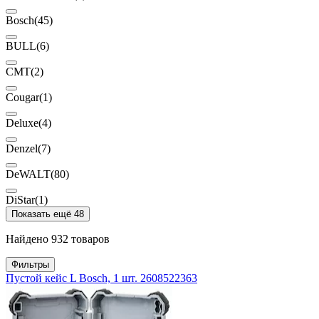
Bosch
(45)
BULL
(6)
CMT
(2)
Cougar
(1)
Deluxe
(4)
Denzel
(7)
DeWALT
(80)
DiStar
(1)
Показать ещё 48
Найдено 932 товаров
Фильтры
Пустой кейс L Bosch, 1 шт. 2608522363