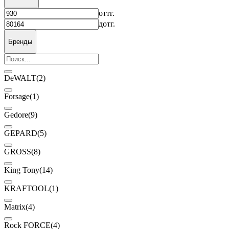
от
тг.
до
тг.
Бренды
DeWALT
(2)
Forsage
(1)
Gedore
(9)
GEPARD
(5)
GROSS
(8)
King Tony
(14)
KRAFTOOL
(1)
Matrix
(4)
Rock FORCE
(4)