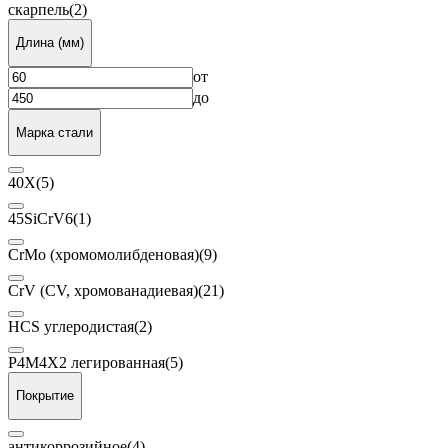
скарпель
(2)
Длина (мм)
от
до
Марка стали
40Х
(5)
45SiCrV6
(1)
CrMo (хромомолибденовая)
(9)
CrV (CV, хромованадиевая)
(21)
HCS углеродистая
(2)
Р4М4Х2 легированная
(5)
Покрытие
антикоррозийное
(4)