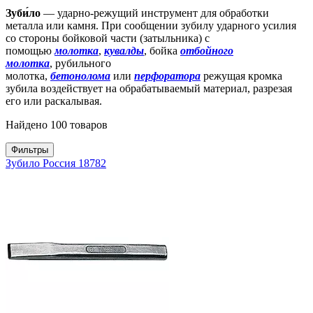
Зуби́ло
— ударно-режущий инструмент для обработки
металла или камня. При сообщении зубилу ударного усилия
со стороны бойковой части (затыльника) с
помощью
молотка
,
кувалды
, бойка
отбойного
молотка
, рубильного
молотка,
бетонолома
или
перфоратора
режущая кромка
зубила воздействует на обрабатываемый материал, разрезая
его или раскалывая.
Найдено 100 товаров
Фильтры
Зубило Россия 18782