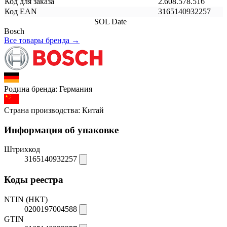
Код для заказа
2.608.578.516
Код EAN
3165140932257
SOL Date
Bosch
Все товары бренда →
Родина бренда:
Германия
Страна производства:
Китай
Информация об упаковке
Штрихкод
3165140932257
Коды реестра
NTIN (НКТ)
0200197004588
GTIN