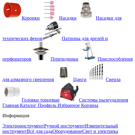
Коронки
Насадки
Насадки для
технических фенов
Патроны для дрелей и
перфораторов
Переходники
Приспособления
для алмазного сверления
Цанги
Сверла
Головки торцевые
Системы пылеудаления
Главная
Каталог
Профиль
Избранное
Корзина
Информация
Электроинструмент
Ручной инструмент
Измерительный
инструмент
Всё для сада
Оборудование
Свет и электрика