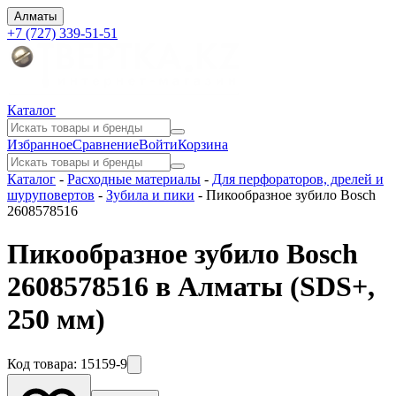
Алматы
+7 (727) 339-51-51
Каталог
Избранное
Сравнение
Войти
Корзина
Каталог
-
Расходные материалы
-
Для перфораторов, дрелей и
шуруповертов
-
Зубила и пики
-
Пикообразное зубило Bosch
2608578516
Пикообразное зубило Bosch
2608578516 в Алматы
(SDS+,
250 мм)
Код товара:
15159-9