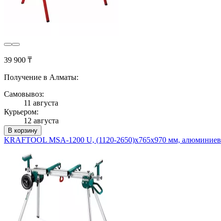
39 900 ₸
Получение в Алматы:
Самовывоз:
11 августа
Курьером:
12 августа
В корзину
KRAFTOOL MSA-1200 U, (1120-2650)х765х970 мм, алюминиевый