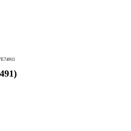
WE74911
491)