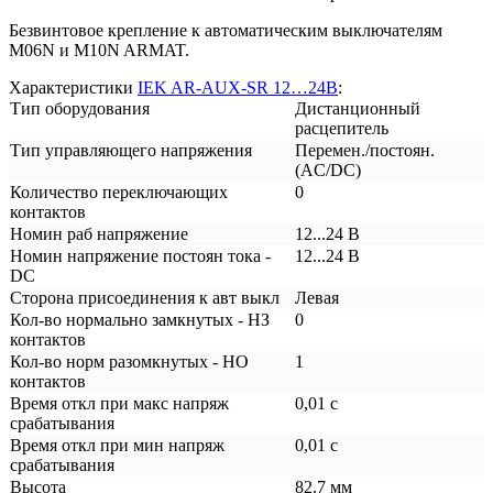
Безвинтовое крепление к автоматическим выключателям
M06N и M10N ARMAT.
Характеристики
IEK AR-AUX-SR 12…24В
:
Тип оборудования
Дистанционный
расцепитель
Тип управляющего напряжения
Перемен./постоян.
(AC/DC)
Количество переключающих
0
контактов
Номин раб напряжение
12...24 В
Номин напряжение постоян тока -
12...24 В
DC
Сторона присоединения к авт выкл
Левая
Кол-во нормально замкнутых - НЗ
0
контактов
Кол-во норм разомкнутых - НО
1
контактов
Время откл при макс напряж
0,01 с
срабатывания
Время откл при мин напряж
0,01 с
срабатывания
Высота
82.7 мм