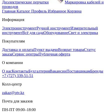
Диэлектрические перчатки
Маркировка кабелей и
проводов
Главная
Каталог
Профиль
Избранное
Корзина
Информация
Электроинструмент
Ручной инструмент
Измерительный
инструмент
Всё для сада
Оборудование
Свет и электрика
Покупателям
Доставка и оплата
Пункт выдачи
Возврат товара
Статус
заказа
Сервис центры
Публичная оферта
О компании
О нас
Контакты
Бухгалтерия
Вакансии
Поставщикам
Бренды
+7 (727) 339-51-51
Колл-центр
zakaz@otv.kz
Почта для заказов
ПН-ПТ 09:00–18:00