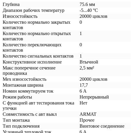
Глубина
75.6 мм
Диапазон рабочих температур
-5...40 °C
Износостойкость
20000 циклов
Количество нормально закрытых
0
контактов
Количество нормально открытых
1
контактов
Количество переключающих
0
контактов
Количество сигнальных контактов
1
Конструктивное исполнение
Втычной
Макс поперечное сечение
2,5 мм²
проводника
Мех износостойкость
20000 циклов
Монтажная ширина
17,7
Номин коммутируем ток
6 А
Режим работы
Непрерывный
С функцией авт тестирования тока
Нет
утечки
Совместимость с авт выкл
ARMAT
Тип монтажа
Прочее
Тип подключения
Винтовое соединение
Условный тепловой ток
6 А