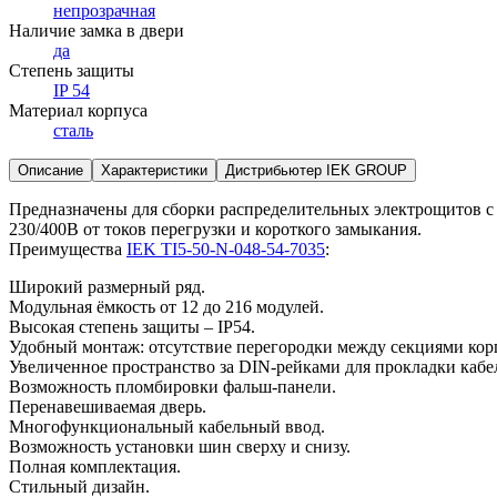
непрозрачная
Наличие замка в двери
да
Степень защиты
IP 54
Материал корпуса
сталь
Описание
Характеристики
Дистрибьютер IEK GROUP
Предназначены для сборки распределительных электрощитов с 
230/400В от токов перегрузки и короткого замыкания.
Преимущества
IEK TI5-50-N-048-54-7035
:
Широкий размерный ряд.
Модульная ёмкость от 12 до 216 модулей.
Высокая степень защиты – IP54.
Удобный монтаж: отсутствие перегородки между секциями корп
Увеличенное пространство за DIN-рейками для прокладки кабе
Возможность пломбировки фальш-панели.
Перенавешиваемая дверь.
Многофункциональный кабельный ввод.
Возможность установки шин сверху и снизу.
Полная комплектация.
Стильный дизайн.